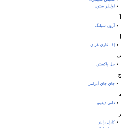
اوليڤر ستون
آ
آرون سپلنگ
إ
إف غاري غراي
ب
بيل پاكستن
ج
جاي جاي أبرامز
د
داني ديفيتو
ر
كارل راينر