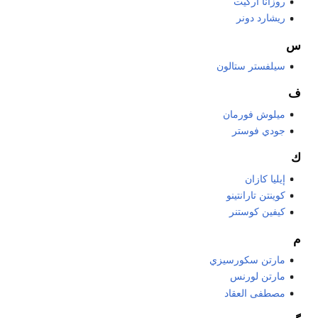
روزانا اركيت
ريشارد دونر
س
سيلفستر ستالون
ف
ميلوش فورمان
جودي فوستر
ك
إيليا كازان
كوينتن تارانتينو
كيفين كوستنر
م
مارتن سكورسيزي
مارتن لورنس
مصطفى العقاد