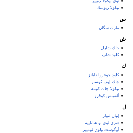
لوي نيكولا-روبير
نيكولا ريوسك
س
مارك سگان
ش
جاك شارل
كلود شاپ
ك
كلود جوفروا دابانز
جاك-إيف كوستو
نيكولا-جاك كونته
ألفونس كوڤرو
ل
إتيان لنوار
هنري لوي لو شاتلييه
أوگوست ولوي لوميير