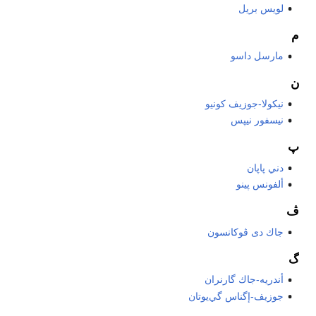
لويس بريل
م
مارسل داسو
ن
نيكولا-جوزيف كونيو
نيسفور نيپس
پ
دني پاپان
ألفونس پينو
ڤ
جاك دى ڤوكانسون
گ
أندريه-جاك گارنران
جوزيف-إگناس گي‌يوتان