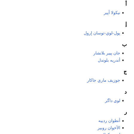
أ
نيكولا أپير
إ
پول-لوي-توسان إرول
ب
جان پيير بلانشار
أندريه بلوندل
ج
جوزيف ماري جاكار
د
لوي داگر
ر
أنطوان ردييه
الأخوان روبير