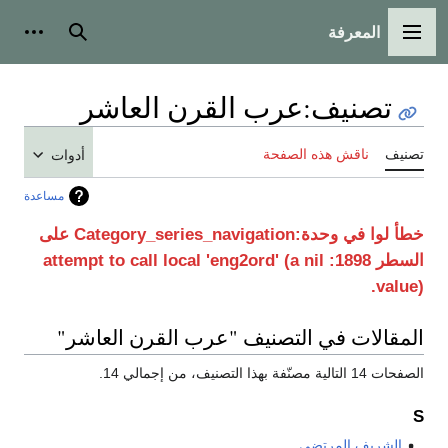
المعرفة
القائمة الرئيسية
بحث
أدوات
تصنيف
:
عرب القرن العاشر
تصنيف
ناقش هذه الصفحة
أدوات
مساعدة
خطأ لوا في وحدة:Category_series_navigation على
السطر 1898: attempt to call local 'eng2ord' (a nil
value).
المقالات في التصنيف "عرب القرن العاشر"
الصفحات 14 التالية مصنّفة بهذا التصنيف، من إجمالي 14.
S
الشريف المرتضى