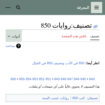
المعرفة
القائمة الرئيسية
بحث
أدوات
تصنيف
:
روايات 850
تصنيف
ناقش هذه الصفحة
أدوات
مساعدة
انظر أيضا:
850 في الأدب
وتصنيف:850 في الخيال
.
860
•
855
854
853
852
851
•
849
848
847
846
845
•
840
هذا التصنيف لا يحتوي حالياً على أي صفحات أو ملفات.
تصنيفان
:
كتب 850
روايات حسب السنة