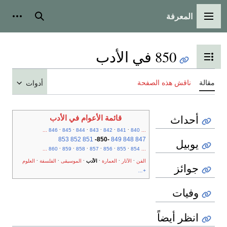
المعرفة
القائمة الرئيسية
بحث
أدوات
850 في الأدب
تبديل عرض جدول المحتويات
مقالة
ناقش هذه الصفحة
أدوات
أحداث
قائمة الأعوام في الأدب
.
.
.
.
.
.
...
846
845
844
843
842
841
840
...
853
852
851
-
850
-
849
848
847
يوبيل
.
.
.
.
.
.
...
860
859
858
857
856
855
854
...
.
.
.
.
.
.
الفن
الآثار
العمارة
الأدب
الموسيقى
الفلسفة
العلوم
جوائز
+...
وفيات
انظر أيضاً