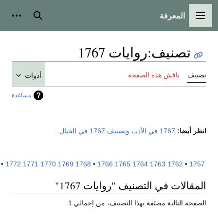
المعرفة
لقائمة الرئيسية
بحث
أدوات شخص
تصنيف
:
روايات 1767
نيف
ناقش هذه الصفحة
أدوات
مساعدة
ر أيضا:
1767 في الأدب
وتصنيف:1767 في الخيال
.
1777
•
1772
1771
1770
1769
1768
•
1766
1765
1764
1763
1762
•
17
مقالات في التصنيف "روايات 1767"
فحة التالية مصنّفة بهذا التصنيف، من إجمالي 1.