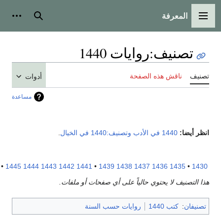
المعرفة
لقائمة الرئيسية
بحث
أدوات شخص
تصنيف
:
روايات 1440
نيف
ناقش هذه الصفحة
أدوات
مساعدة
ر أيضا:
1440 في الأدب
وتصنيف:1440 في الخيال
.
1450
•
1445
1444
1443
1442
1441
•
1439
1438
1437
1436
1435
•
14
 التصنيف لا يحتوي حالياً على أي صفحات أو ملفات.
نيفان
:
كتب 1440
روايات حسب السنة