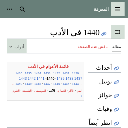
المعرفة
القائمة الرئيسية
بحث
أدوات
1440 في الأدب
تبديل عرض جدول المحتويات
مقالة
ناقش هذه الصفحة
أدوات
أحداث
قائمة الأعوام في الأدب
.
.
.
.
.
.
...
1436
1435
1434
1433
1432
1431
1430
...
1443
1442
1441
-
1440
-
1439
1438
1437
يوبيل
.
.
.
.
.
.
...
1450
1449
1448
1447
1446
1445
1444
...
.
.
.
.
.
.
الفن
الآثار
العمارة
الأدب
الموسيقى
الفلسفة
العلوم
جوائز
+...
وفيات
انظر أيضاً