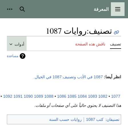
المعرفة
لقائمة الرئيسية
بحث
أدوات شخص
تصنيف
:
روايات 1087
نيف
ناقش هذه الصفحة
أدوات
مساعدة
ر أيضا:
1087 في الأدب
وتصنيف:1087 في الخيال
.
1097
•
1092
1091
1090
1089
1088
•
1086
1085
1084
1083
1082
•
10
 التصنيف لا يحتوي حالياً على أي صفحات أو ملفات.
نيفان
:
كتب 1087
روايات حسب السنة