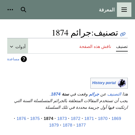
المعرفة
القائمة الرئيسية
بحث
أدوات
تصنيف
:
جرائم 1874
تصنيف
ناقش هذه الصفحة
أدوات
مساعدة
History portal
هذا
التصنيف
عن
جرائم
وقعت في
سنة
1874
.
يجب أن تستخدم المقالات المتعلقة بالجرائم المتسلسلة السنة التي
ارتكبت فيها أول جريمة محددة في تلك السلسلة
1876
1875
1874
1873
1872
1871
1870
1869
1879
1878
1877