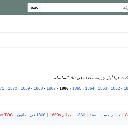
بحث
رتكبت فيها أول جريمة محددة في تلك السلسلة
71
1870
1869
1868
1867
1866
1865
1864
1863
1862
1
C
جرائم حسب السنة
1866
جرائم 1860s
1866 في القانون
no TOC