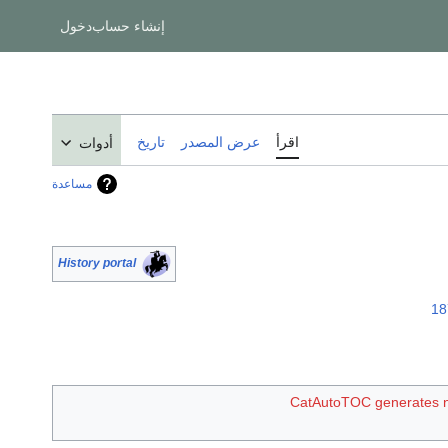
إنشاء حساب
دخول
اقرأ
عرض المصدر
تاريخ
أدوات
مساعدة
History portal
18
CatAutoTOC generates 