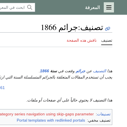
المعرفة
القائمة الرئيسية
تصنيف
:
جرائم 1866
تصنيف
ناقش هذه الصفحة
هذا
التصنيف
عن
جرائم
وقعت في
سنة
1866
.
يجب أن تستخدم المقالات المتعلقة بالجرائم المتسلسلة السنة التي ا
861
هذا التصنيف لا يحتوي حالياً على أي صفحات أو ملفات.
تصنيفات
:
ategory series navigation using skip-gaps parameter
تصنيف مخفي:
Portal templates with redlinked portals