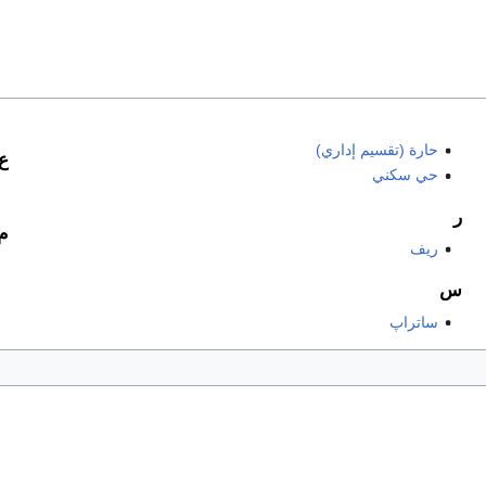
حارة (تقسيم إداري)
ع
حي سكني
ر
م
ريف
س
ساتراپ