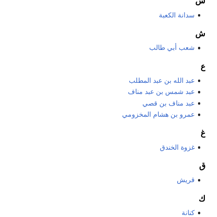
س
سدانة الكعبة
ش
شعب أبي طالب
ع
عبد الله بن عبد المطلب
عبد شمس بن عبد مناف
عبد مناف بن قصي
عمرو بن هشام المخزومي
غ
غزوة الخندق
ق
قريش
ك
كنانة