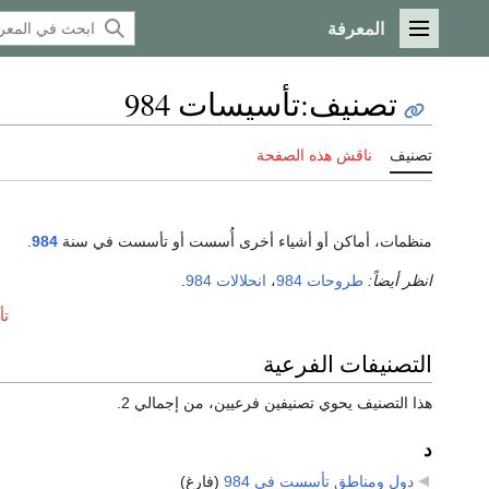
المعرفة
القائمة الرئيسية
تصنيف
:
تأسيسات 984
تصنيف
ناقش هذه الصفحة
منظمات، أماكن أو أشياء أخرى أُسست أو تأسست في سنة
984
.
انظر أيضاً:
طروحات 984
،
انحلالات 984
.
تأ
التصنيفات الفرعية
هذا التصنيف يحوي تصنيفين فرعيين، من إجمالي 2.
د
دول ومناطق تأسست في 984
‏
(فارغ)