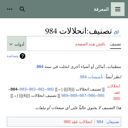
المعرفة
القائمة الرئيسية
بحث
أدوات
تصنيف
:
انحلالات 984
تصنيف
ناقش هذه الصفحة
أدوات
مساعدة
منظمات، أماكن أو أشياء أخرى انحلت في سنة
984
.
انظر أيضاً:
تأسيسات 984
.
انحلالات
[[:تصنيف:انحلالات {{{3}}} |←]]
980
–
981
–
982
–
983
–
984
–
عقد
985
–
986
–
987
–
988
–
989
[[:تصنيف:انحلالات {{{4}}} |→]]
:
980
هذا التصنيف لا يحتوي حالياً على أي صفحات أو ملفات.
تصنيفان
:
984
انحلالات عقد 980