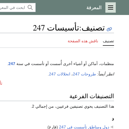
المعرفة
القائمة الرئيسية
تصنيف
:
تأسيسات 247
تصنيف
ناقش هذه الصفحة
منظمات، أماكن أو أشياء أخرى أُسست أو تأسست في سنة
247
.
انظر أيضاً:
طروحات 247
،
انحلالات 247
.
تأ
التصنيفات الفرعية
هذا التصنيف يحوي تصنيفين فرعيين، من إجمالي 2.
د
دول ومناطق تأسست في 247
‏
(فارغ)