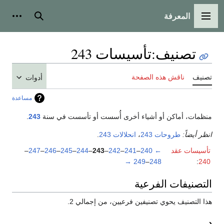
المعرفة
القائمة الرئيسية
بحث
أدوات
تصنيف
:
تأسيسات 243
تصنيف
ناقش هذه الصفحة
أدوات
مساعدة
منظمات، أماكن أو أشياء أخرى أُسست أو تأسست في سنة
243
.
انظر أيضاً:
طروحات 243
،
انحلالات 243
.
تأسيسات عقد
←
240
–
241
–
242
–
243
–
244
–
245
–
246
–
247
–
→
249
–
248
:
240
التصنيفات الفرعية
هذا التصنيف يحوي تصنيفين فرعيين، من إجمالي 2.
د