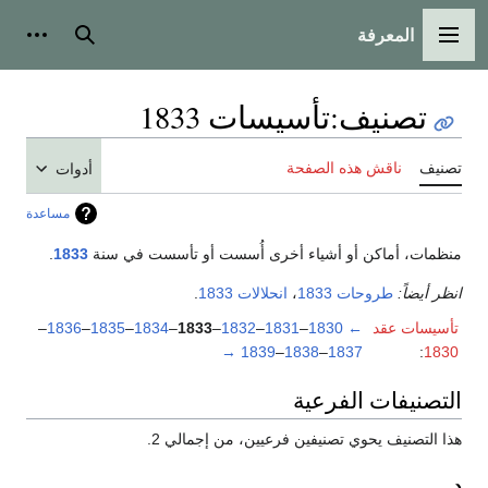
المعرفة
القائمة الرئيسية
بحث
أدوات
تصنيف
:
تأسيسات 1833
تصنيف
ناقش هذه الصفحة
أدوات
مساعدة
منظمات، أماكن أو أشياء أخرى أُسست أو تأسست في سنة
1833
.
انظر أيضاً:
طروحات 1833
،
انحلالات 1833
.
تأسيسات عقد
←
1830
–
1831
–
1832
–
1833
–
1834
–
1835
–
1836
–
→
1839
–
1838
–
1837
:
1830
التصنيفات الفرعية
هذا التصنيف يحوي تصنيفين فرعيين، من إجمالي 2.
د