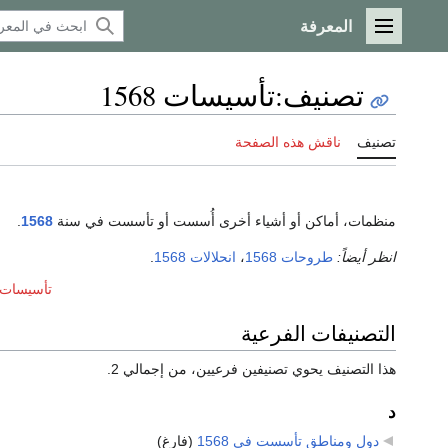
المعرفة
القائمة الرئيسية
تصنيف
:
تأسيسات 1568
تصنيف
ناقش هذه الصفحة
منظمات، أماكن أو أشياء أخرى أُسست أو تأسست في سنة
1568
.
انظر أيضاً:
طروحات 1568
،
انحلالات 1568
.
تأسيسات عق
التصنيفات الفرعية
هذا التصنيف يحوي تصنيفين فرعيين، من إجمالي 2.
د
دول ومناطق تأسست في 1568
‏
(فارغ)