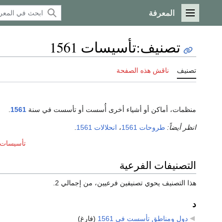
المعرفة
القائمة الرئيسية
تصنيف
:
تأسيسات 1561
تصنيف
ناقش هذه الصفحة
منظمات، أماكن أو أشياء أخرى أُسست أو تأسست في سنة
1561
.
انظر أيضاً:
طروحات 1561
،
انحلالات 1561
.
تأسيسات عق
التصنيفات الفرعية
هذا التصنيف يحوي تصنيفين فرعيين، من إجمالي 2.
د
دول ومناطق تأسست في 1561
‏
(فارغ)