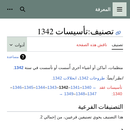
المعرفة
القائمة الرئيسية
بحث
أدوات
تصنيف
:
تأسيسات 1342
تصنيف
ناقش هذه الصفحة
أدوات
مساعدة
منظمات، أماكن أو أشياء أخرى أُسست أو تأسست في سنة
1342
.
انظر أيضاً:
طروحات 1342
،
انحلالات 1342
.
تأسيسات عقد
←
1340
–
1341
–
1342
–
1343
–
1344
–
1345
–
1346
–
→
1349
–
1348
–
1347
:
1340
التصنيفات الفرعية
هذا التصنيف يحوي تصنيفين فرعيين، من إجمالي 2.
د