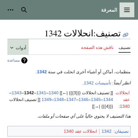
المعرفة
القائمة الرئيسية
بحث
أدوات
تصنيف
:
انحلالات 1342
تصنيف
ناقش هذه الصفحة
أدوات
مساعدة
منظمات، أماكن أو أشياء أخرى انحلت في سنة
1342
.
انظر أيضاً:
تأسيسات 1342
.
انحلالات
[[:تصنيف:انحلالات {{{3}}} |←]]
1340
–
1341
–
1342
–
1343
–
عقد
1344
–
1345
–
1346
–
1347
–
1348
–
1349
[[:تصنيف:انحلالات
{{{4}}} |→]]
:
1340
هذا التصنيف لا يحتوي حالياً على أي صفحات أو ملفات.
تصنيفان
:
1342
انحلالات عقد 1340