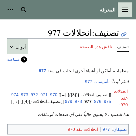
المعرفة
القائمة الرئيسية
بحث
أدوات
تصنيف
:
انحلالات 977
تصنيف
ناقش هذه الصفحة
أدوات
مساعدة
منظمات، أماكن أو أشياء أخرى انحلت في سنة
977
.
انظر أيضاً:
تأسيسات 977
.
انحلالات
[[:تصنيف:انحلالات {{{3}}} |←]]
970
–
971
–
972
–
973
–
974
–
عقد
975
–
976
–
977
–
978
–
979
[[:تصنيف:انحلالات {{{4}}} |→]]
:
970
هذا التصنيف لا يحتوي حالياً على أي صفحات أو ملفات.
تصنيفان
:
977
انحلالات عقد 970