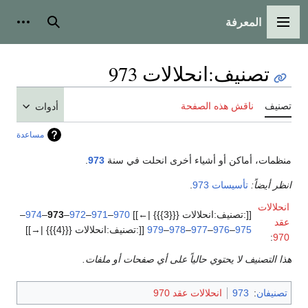
المعرفة
القائمة الرئيسية
بحث
أدوات
تصنيف
:
انحلالات 973
تصنيف
ناقش هذه الصفحة
أدوات
مساعدة
منظمات، أماكن أو أشياء أخرى انحلت في سنة
973
.
انظر أيضاً:
تأسيسات 973
.
انحلالات
[[:تصنيف:انحلالات {{{3}}} |←]]
970
–
971
–
972
–
973
–
974
–
عقد
975
–
976
–
977
–
978
–
979
[[:تصنيف:انحلالات {{{4}}} |→]]
:
970
هذا التصنيف لا يحتوي حالياً على أي صفحات أو ملفات.
تصنيفان
:
973
انحلالات عقد 970