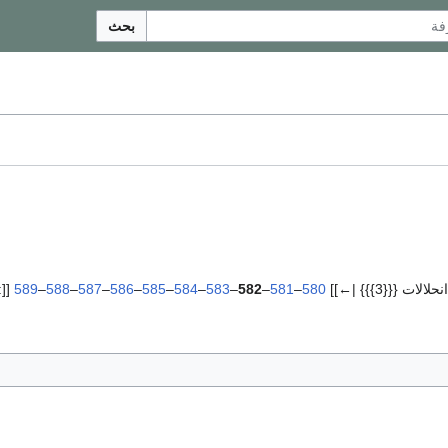
بحث
لات {{{3}}} |←]]
580
–
581
–
582
–
583
–
584
–
585
–
586
–
587
–
588
–
589
[[:ت