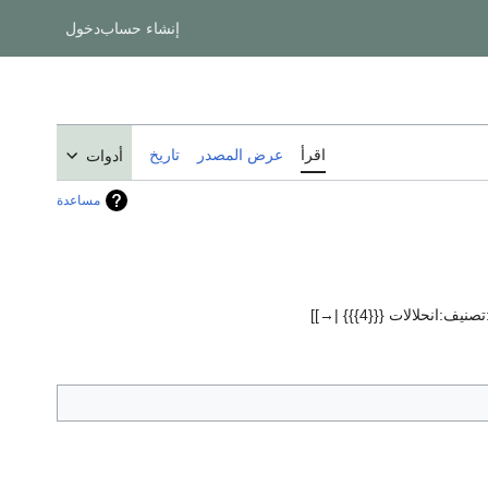
إنشاء حساب
دخول
اقرأ
عرض المصدر
تاريخ
أدوات
مساعدة
صنيف:انحلالات {{{4}}} |→]]