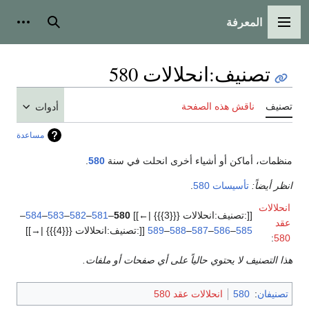
المعرفة
القائمة الرئيسية
بحث
أدوات
تصنيف
:
انحلالات 580
تصنيف
ناقش هذه الصفحة
أدوات
مساعدة
منظمات، أماكن أو أشياء أخرى انحلت في سنة
580
.
انظر أيضاً:
تأسيسات 580
.
انحلالات
[[:تصنيف:انحلالات {{{3}}} |←]]
580
–
581
–
582
–
583
–
584
–
عقد
585
–
586
–
587
–
588
–
589
[[:تصنيف:انحلالات {{{4}}} |→]]
:
580
هذا التصنيف لا يحتوي حالياً على أي صفحات أو ملفات.
تصنيفان
:
580
انحلالات عقد 580