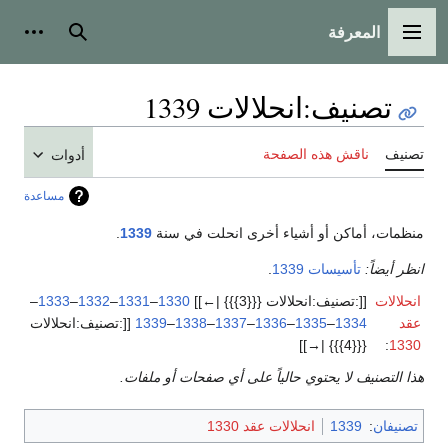
المعرفة
القائمة الرئيسية
بحث
أدوات
تصنيف
:
انحلالات 1339
تصنيف
ناقش هذه الصفحة
أدوات
مساعدة
منظمات، أماكن أو أشياء أخرى انحلت في سنة
1339
.
انظر أيضاً:
تأسيسات 1339
.
انحلالات
[[:تصنيف:انحلالات {{{3}}} |←]]
1330
–
1331
–
1332
–
1333
–
عقد
1334
–
1335
–
1336
–
1337
–
1338
–
1339
[[:تصنيف:انحلالات
{{{4}}} |→]]
:
1330
هذا التصنيف لا يحتوي حالياً على أي صفحات أو ملفات.
تصنيفان
:
1339
انحلالات عقد 1330