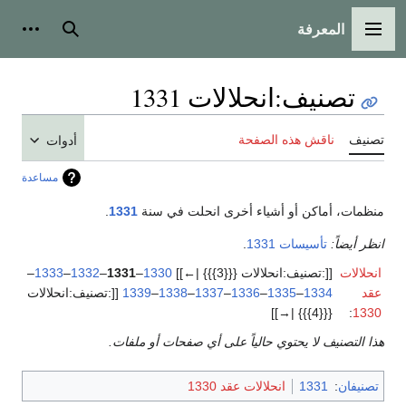
المعرفة
القائمة الرئيسية
بحث
أدوات
تصنيف
:
انحلالات 1331
تصنيف
ناقش هذه الصفحة
أدوات
مساعدة
منظمات، أماكن أو أشياء أخرى انحلت في سنة
1331
.
انظر أيضاً:
تأسيسات 1331
.
انحلالات
[[:تصنيف:انحلالات {{{3}}} |←]]
1330
–
1331
–
1332
–
1333
–
عقد
1334
–
1335
–
1336
–
1337
–
1338
–
1339
[[:تصنيف:انحلالات
{{{4}}} |→]]
:
1330
هذا التصنيف لا يحتوي حالياً على أي صفحات أو ملفات.
تصنيفان
:
1331
انحلالات عقد 1330