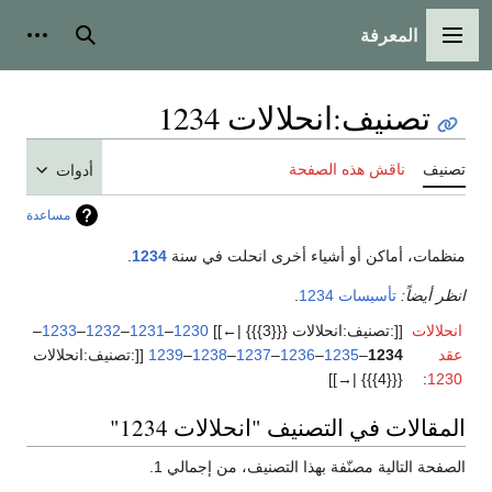
المعرفة
القائمة الرئيسية
بحث
أدوات
تصنيف
:
انحلالات 1234
تصنيف
ناقش هذه الصفحة
أدوات
مساعدة
منظمات، أماكن أو أشياء أخرى انحلت في سنة
1234
.
انظر أيضاً:
تأسيسات 1234
.
انحلالات
[[:تصنيف:انحلالات {{{3}}} |←]]
1230
–
1231
–
1232
–
1233
–
عقد
1234
–
1235
–
1236
–
1237
–
1238
–
1239
[[:تصنيف:انحلالات
{{{4}}} |→]]
:
1230
المقالات في التصنيف "انحلالات 1234"
الصفحة التالية مصنّفة بهذا التصنيف، من إجمالي 1.