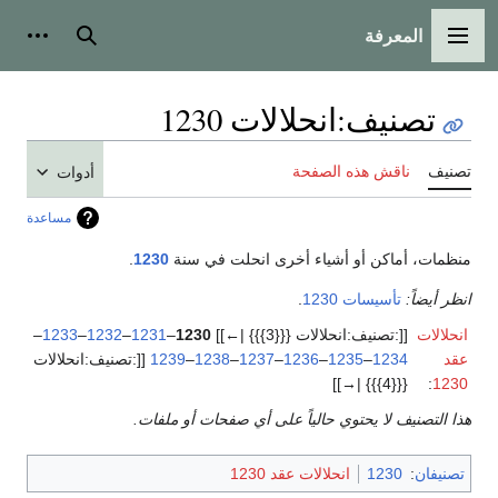
المعرفة
القائمة الرئيسية
بحث
أدوات
تصنيف
:
انحلالات 1230
تصنيف
ناقش هذه الصفحة
أدوات
مساعدة
منظمات، أماكن أو أشياء أخرى انحلت في سنة
1230
.
انظر أيضاً:
تأسيسات 1230
.
انحلالات
[[:تصنيف:انحلالات {{{3}}} |←]]
1230
–
1231
–
1232
–
1233
–
عقد
1234
–
1235
–
1236
–
1237
–
1238
–
1239
[[:تصنيف:انحلالات
{{{4}}} |→]]
:
1230
هذا التصنيف لا يحتوي حالياً على أي صفحات أو ملفات.
تصنيفان
:
1230
انحلالات عقد 1230