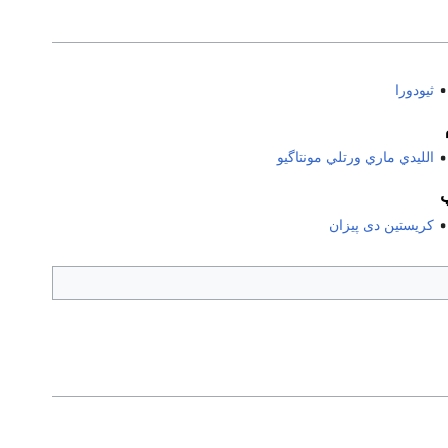
ثيودورا
الليدي ماري ورتلي مونتاگيو
كريستين دى پيزان