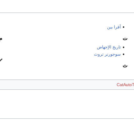
أفرا بين
ت
م
تاريخ الإجهاض
سوجورنر تروث
پ
ث
CatAuto