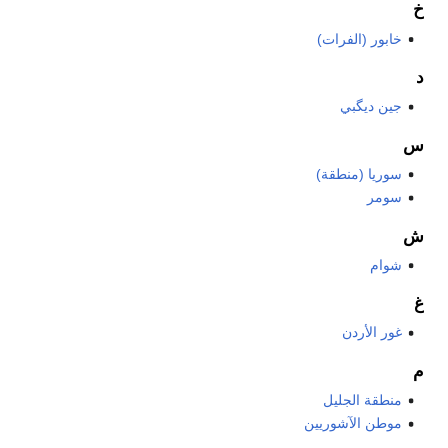
خ
خابور (الفرات)
د
جين ديگبي
س
سوريا (منطقة)
سومر
ش
شوام
غ
غور الأردن
م
منطقة الجليل
موطن الآشوريين