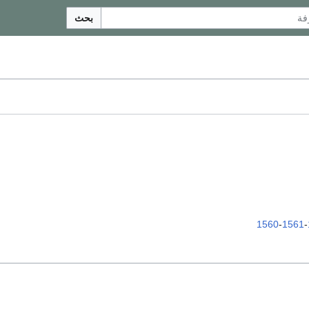
بحث
1560
-
1561
-