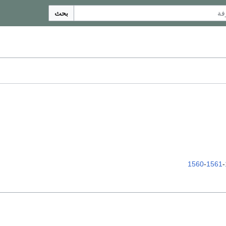
بحث
1560
-
1561
-