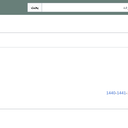
بحث
1440
-
1441
-