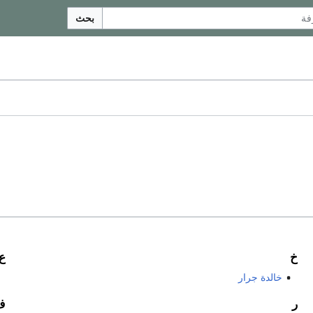
بحث
خ
ع
خالدة جرار
ر
ف