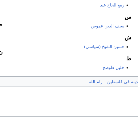
ربيع الحاج عبد
س
م
سيف الدين عموص
ش
حسين الشيخ (سياسي)
ن
ط
خليل طوطح
ينة في فلسطين
رام الله