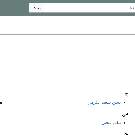
بحث
ح
م
حسن سعيد الكرمي
س
سليم قبعين
ش