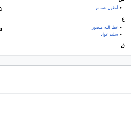
أنطون شماس
ن
ع
عطا الله منصور
و
سليم عواد
ق