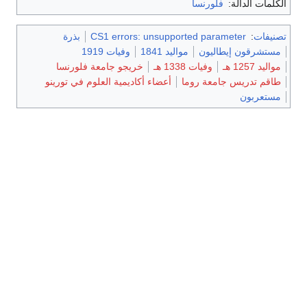
الكلمات الدالة:
فلورنسا
تصنيفات
:
CS1 errors: unsupported parameter
بذرة
مستشرقون إيطاليون
مواليد 1841
وفيات 1919
مواليد 1257 هـ
وفيات 1338 هـ
خريجو جامعة فلورنسا
طاقم تدريس جامعة روما
أعضاء أكاديمية العلوم في تورينو
مستعربون