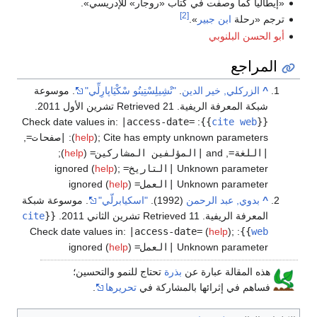
«إيطاليا كما وصفت في كتاب «روجار» للإدريسي».
[2]
ترجم «رحلة
ابن جبير
».
أبو الحسن البلنوبي
المراجع
^
الزركلي, خير الدين
.
"تْشِيلِسْتِينُو سْكْيَاپارِلِّي"
. موسوعة
شبكة المعرفة الريفية
. Retrieved 21 تشرين الأول 2011
.
Check date values in:
|access-date=
:
}}
cite web
{{
Cite has empty unknown parameters:
;
)
help
(
|صفحات=
,
|اللغة=
, and
|المؤلفين المشاركين=
(
help
)
;
Unknown parameter
|التاريخ=
ignored (
;
)
help
Unknown parameter
|العمل=
ignored (
)
help
^
بدوي, عبد الرحمن
(1992).
"اسكيابرلّي"
. موسوعة شبكة
المعرفة الريفية
. Retrieved 11 تشرين الثاني 2011
.
{{
cite
Check date values in:
|access-date=
(
help
)
;
:
}}
web
Unknown parameter
|العمل=
ignored (
)
help
هذه المقالة عبارة عن
بذرة
تحتاج للنمو والتحسين؛
فساهم في إثرائها بالمشاركة في
تحريرها
.