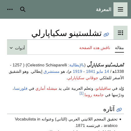
المعرفة
القائمة الرئيسية
بحث
أدوات
تشلستينو سكياپارلي
تبديل عرض جدول المحتويات
مقالة
ناقش هذه الصفحة
أدوات
تْشـِلـِسـْتينو سكياپارِلِّي
(
بالإيطالية
:
Celestino Schiaparelli
) ( 1257 -
1338ه‍ /
14 مايو
1841
-
1919
م)، هو
مستشرق
إيطالي. وهو الشقيق
الأصغر للفلكي
جوڤاني سكياپارلي
.
وُلِد في
ساڤيليانو
، وتعلم العربية على يد
ميشله أماري
في
فلورنسا
،
[1]
ودرّسها في
جامعة روما
.
آثاره
تحقيق المعجم اللاتيني العربي (الثاني) وعنوانه Vocabulista in
arabico ، فيرنتسه 1871.