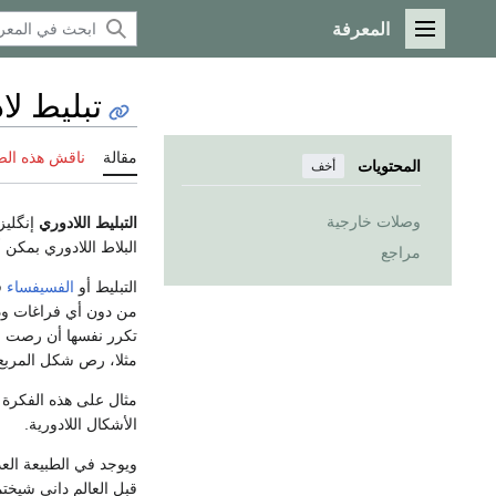
المعرفة
القائمة الرئيسية
تبليط لا
مقالة
ناقش هذه ال
المحتويات
أخف
وصلات خارجية
التبليط اللادوري
إنگليز
البلاط اللادوري بمكن 
مراجع
التبليط أو
الفسيفساء
ف
من دون أي فراغات ودو
تكرر نفسها أن رصت م
مثلا، رص شكل المربع 
مثال على هذه الفكرة
الأشكال اللادورية.
ويوجد في الطبيعة العد
قبل العالم داني شيختمان في 1984 الأ اننا لا نعلم 