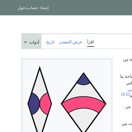
إنشاء حساب
دخول
اقرأ
عرض المصدر
تاريخ
أدوات
ة من
حة ما
لتي
سي
.
[2]
[1]
ة
 من
فت من