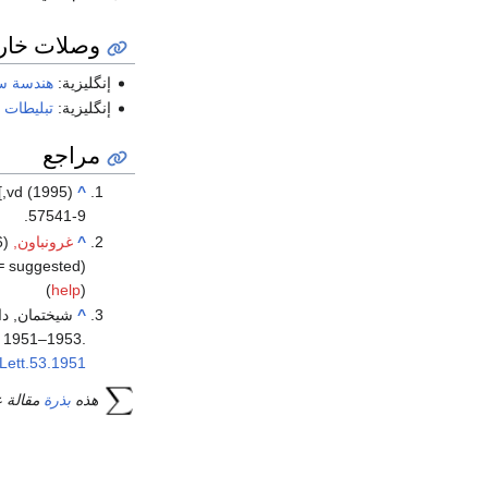
وصلات خار
إنگليزية:
هندسة س
إنگليزية:
تبليطات ل
مراجع
[,vd (1995).
^
57541-9.
^
غرونباون, Branko
).
=
suggested)
(
help
)
^
: 1951–1953.
Lett.53.1951
هذه
بذرة
مقالة 