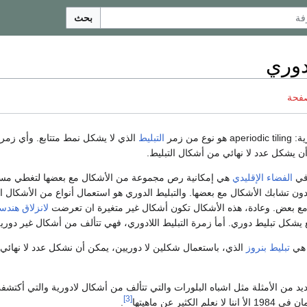
بحث
دوري
صفحة
ية:
aperiodic tiling
هو نوع من زمر
التبليط
الذي لا يشكل نمط متتابع. وأي زمر
أن يشكل عدد لا نهائي من أشكال التبليط.
ي
الفضاء الإقليدي
هي إمكانية رص مجموعة من الأشكال مع بعضها لتغطي مسا
ن تشابك الأشكال مع بعضها. والتبليط الدوري هو استعمال أنواع من الأشكال ا
ع بعض. وعادة، هذه الأشكال تكون أشكال غير متغيرة ان تعرضت
لانزلاق هند
يشكل تبليط دوري. أمأ زمرة التبليط اللادوري، فهي تتألف من أشكال غير دوري
 هي
تبليط بنروز
الذي، باستعمال شكلين لا دوريين، يمكن أن نشكل عدد لا نهائي
يد من الأمثلة مثل اشباه البلورات والتي تتألف من أشكال لادورية والتي أكتش
[3]
الكثير عن ماهيتها
.