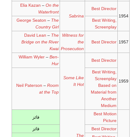
Elia Kazan
–
On the
Best Director
Waterfront
Sabrina
1954
George Seaton
–
The
Best Writing,
Country Girl
Screenplay
David Lean
–
The
Witness for
Bridge on the River
the
Best Director
1957
Kwai
Prosecution
William Wyler
–
Ben-
Best Director
Hur
Best Writing,
Some Like
Screenplay
1959
It Hot
Neil Paterson
–
Room
Based on
at the Top
Material from
Another
Medium
Best Motion
فائز
Picture
Best Director
فائز
The
Best Writing,