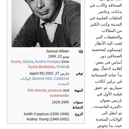
الصحافة والأدب في
بداياته، وعاصر
الحلقات العلمية في
المدينة وكتب الكثير
من المقالات
والتحقيقات التي
لفتت اليه الأنظار
(وسيكون لشخصية
وُلِدَ
Samuel Wilder
الصحافي دور
يونيو 22, 1906
Sucha
,
Galicia
,
Austria-Hungary
(now
أساس في بعض
Sucha Beskidzka
,
Poland
)
أفلامه لاحقاً). وهو
توفي
مارس 27, 2002
(aged 95)
بدأ حياته السينمائية
Beverly Hills, California
,
الولايات
في برلين ككاتب
المتحدة
سيناريو، ثم حقق
المهنة
and
producer
,
Film director
فيلمه الأول في
screenwriter
باريس بعنوان
سنوات
1929-1995
«البذرة الفاسدة»...
النشاط
ثم انتقل الى
الزوج
Judith Coppicus (1936-1946)
الولايات المتحدة
Audrey Young (1949-2002)
حيث بدأ يخوض