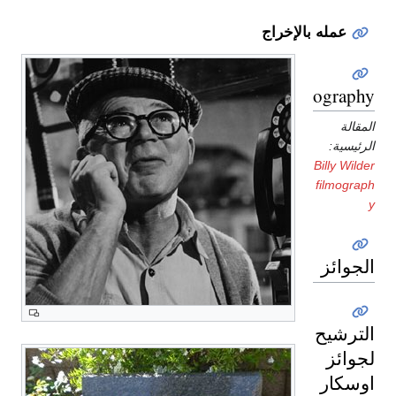
عمله بالإخراج
Filmography
المقالة
الرئيسية:
Billy Wilder
filmograph
y
الجوائز
الترشيح
لجوائز
اوسكار