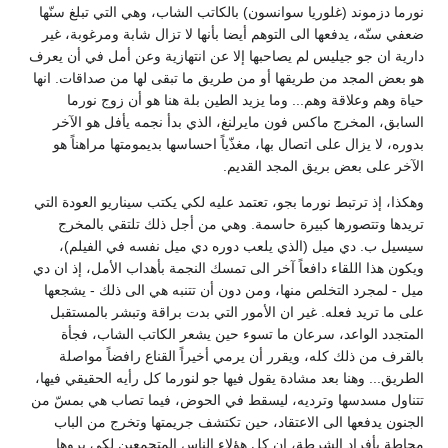
نورما دزموند (غلوريا سوانسون) بالكاتب الشاب، وهي التي تبلغ سنّها
ضعفي سنّه، يدفعها الى التوهم أيضا بأنها لا تزال شابة ومرغوبة، غير
دارية ان جو جيليس لم يصاحبها إلا عن انتهازية وعن أمل في أن يعرف
هو بعض المجد من طريقها أو من طريق ما تبقى لها من صداقات. انها
حياة وهم وعلاقة وهم... وما يزيد الطين بلة هنا هو أن زوج نورما
السابق، المخرج ماكس فون مايرلنغ، الذي بدأ نجمه يأفل هو الآخر
بدوره، لا يزال على اتصال بها، مغذّياً احساسها بديمومتها مراهناً هو
الآخر على بعض بريق المجد القديم.
وهكذا، إذ ترتبط نورما بجو، تعتمد عليه لكي يكتب سيناريو العودة التي
تريدها وتتصورها كبيرة حاسمة. وهي من أجل ذلك تلتقي بالمخرج
سيسيل ب. دي ميل (الذي يلعب دوره دي ميل نفسه في الفيلم)،
ويكون هذا اللقاء دافعاً آخر الى تمسك النجمة بأهداب الأمل، إذ ان دي
ميل - لمجرد التخلص منها، ومن دون أن تتنبه هي الى ذلك - يشجعها
على ما تريد فعله. غير ان الأمور التي بدت براقة وتبشر بالمستقبل
المتجدد الواعد، سرعان ما تسوء حين يشعر الكاتب الشاب، فجأة
بالقرف من ذلك كله، ويقرر أن يرمي أخيراً القناع رافضاً مواصلة
الطريق... وهنا بعد مشادة يقول فيها جو لنورما كل رأيه الحقيقي فيها،
تتناول مسدسها وترديه، ليسقط في الحوض، فيما تصاب هي بمسّ من
الجنون يدفعها الى الاعتقاد، حين تكتشف جريمتها وتخرج من الباب
محاطة بأفراد الشرطة، ان كل هؤلاء الناس المتجمعين لكي يروها