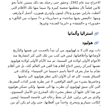
الاخراج منذ عام 1942، وحقق حتى رحيله بعد ذلك بستين عاماً نحو
ثلاثين فيلماً نال معظمها شعبية كبيرة ولا سيما منها تلك الأفلام التي
أعطت مارلين مونرو وجاك ليمون وأودري هيبورن، أجمل أدوارهم،
ومنها: «البعض يحبها ساخنة» و «سابرينا» و «7 سنوات من التألق» و
«فيدورا» و «الشقة» و «ايرما العذبة» وغيرها.
استراليا وألمانيا
هوليود
ذات يوم كان لا بد لهوليوود من أن تبدأ بالحديث عن نفسها والتأريخ
لأوضاعها وأخلاقياتها، ليس في كتب من تلك التي كثر انتشارها منذ
الأعوام الأولى لولادة فن السينما، ثم منذ الأيام الأولى لولادة هوليوود
نفسها كمركز رئيس لانتاج أفلام هذا الفن في العالم كله، بل في أفلام
تقدّم ما صار يعرف لاحقاً باسم «سينما عن السينما». وكذلك، في
السياق نفسه، كان قد آن الأوان لكي تنظر هوليوود الى ماضيها
وحاضرها بشيء من النقد الواقعي، لا عبر نظرة تقدير الذات المفرط،
التي كان سبق لهوليوود أن نظرت بها الى نفسها. ولكي تتمكن هوليوود
من هذا كان عليها أن تنتظر مجيء ذلك المخرج ذي الأصل النمسوي،
والذي مر في برلين، قبل أن يحطّ رحاله في عاصمة السينما، ليصير،
ككاتب سيناريو ومخرج، واحداً من أقطابها، حتى وإن لم يكن أي من