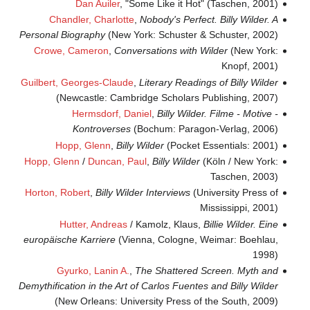
Dan Auiler
, "Some Like it Hot" (Taschen, 2001)
Chandler, Charlotte
,
Nobody's Perfect. Billy Wilder. A
Personal Biography
(New York: Schuster & Schuster, 2002)
Crowe, Cameron
,
Conversations with Wilder
(New York:
Knopf, 2001)
Guilbert, Georges-Claude
,
Literary Readings of Billy Wilder
(Newcastle: Cambridge Scholars Publishing, 2007)
Hermsdorf, Daniel
,
Billy Wilder. Filme - Motive -
Kontroverses
(Bochum: Paragon-Verlag, 2006)
Hopp, Glenn
,
Billy Wilder
(Pocket Essentials: 2001)
Hopp, Glenn
/
Duncan, Paul
,
Billy Wilder
(Köln / New York:
Taschen, 2003)
Horton, Robert
,
Billy Wilder Interviews
(University Press of
Mississippi, 2001)
Hutter, Andreas
/ Kamolz, Klaus,
Billie Wilder. Eine
europäische Karriere
(Vienna, Cologne, Weimar: Boehlau,
1998)
Gyurko, Lanin A.
,
The Shattered Screen. Myth and
Demythification in the Art of Carlos Fuentes and Billy Wilder
(New Orleans: University Press of the South, 2009)