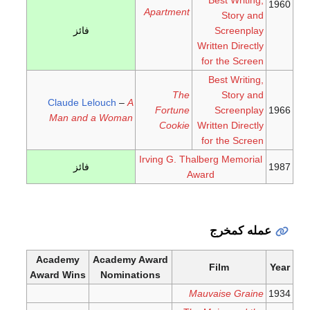
1960
Apartment
Story and
Screenplay
فائز
Written Directly
for the Screen
Best Writing,
The
Story and
Claude Lelouch
–
A
Fortune
Screenplay
1966
Man and a Woman
Cookie
Written Directly
for the Screen
Irving G. Thalberg Memorial
1987
فائز
Award
عمله كمخرج
Academy
Academy Award
Film
Year
Award Wins
Nominations
Mauvaise Graine
1934