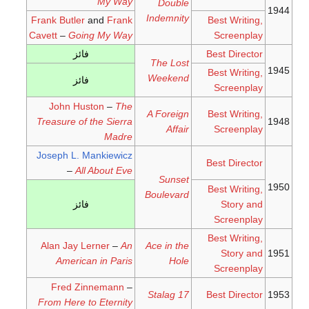
My Way
Double
1944
Indemnity
Frank Butler
and
Frank
Best Writing,
Cavett
–
Going My Way
Screenplay
Best Director
فائز
The Lost
1945
Best Writing,
Weekend
فائز
Screenplay
John Huston
–
The
A Foreign
Best Writing,
Treasure of the Sierra
1948
Affair
Screenplay
Madre
Joseph L. Mankiewicz
Best Director
–
All About Eve
Sunset
1950
Best Writing,
Boulevard
Story and
فائز
Screenplay
Best Writing,
Alan Jay Lerner
–
An
Ace in the
Story and
1951
American in Paris
Hole
Screenplay
Fred Zinnemann
–
Stalag 17
Best Director
1953
From Here to Eternity