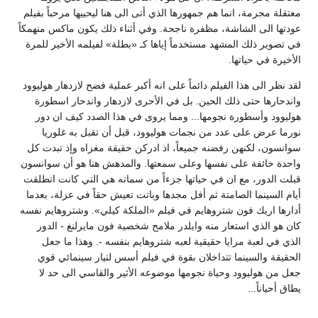
معتقلة مجرمة، انما هم جمهورها الذي أتى الى هنا ليحييها مرحباً بفيلم
عودتها الى الشاشة، مظفرة ناجحة. وفي أثناء ذلك يكون ماكس منهمكاً
في تصوير ذلك المشهد مستخدماً إياها كـ «بطلة» لفيلمه الأخير للمرة
الأخيرة في حياتها.
لقد نظر الى هذا الفيلم دائماً على انه أكبر عملية فضح لازدهار هوليوود
واندحارها حتى ذلك الحين. بل في الأحرى لازدهار واندحار اسطورة
هوليوود وأسطورة نجومها... ومما يروى في هذا الصدد كيف ان دور
نورما عرض على عدد من نجمات هوليوود، قبل أن تقبل به غلوريا
سوانسون، لكنهن رفضنه جميعاً، اذ ادركن حقيقة مغزاه وإذ تبدت كل
واحدة خائفة على نفسها وعلى سمعتها. والمدهش هنا هو أن سوانسون
قبلت الدور، مع ان في حياتها جزءاً من سماته هي التي كانت انطلقت
أيام السينما الصامتة ثم أفل مجدها وباتت تعيش حقاً في عزلة، بعدما
أدارها اريك فون شتروهايم في فيلم «الملكة كيلي». وشتروهايم نفسه
كان هو الذي استعار منه وايلدر ملامح شخصية فون مايرلنغ - الدور
الذي في لعبة مرايا حقيقية لعبه شتروهايم بنفسه -. وهذا ما جعل
الحقيقة والسينما تتداخلان بقوة في فيلم أسس لتيار سينمائي قوي
جعل من هوليوود وحياة نجومها موضوعه الأثير والقاسي الى حد لا
يطاق أحياناً...