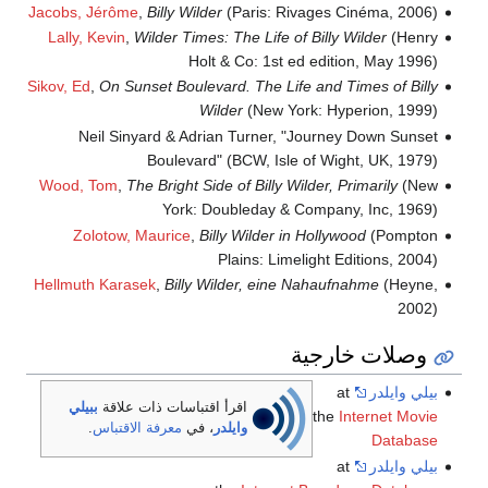
Jacobs, Jérôme
,
Billy Wilder
(Paris: Rivages Cinéma, 2006)
Lally, Kevin
,
Wilder Times: The Life of Billy Wilder
(Henry
Holt & Co: 1st ed edition, May 1996)
Sikov, Ed
,
On Sunset Boulevard. The Life and Times of Billy
Wilder
(New York: Hyperion, 1999)
Neil Sinyard & Adrian Turner, "Journey Down Sunset
Boulevard" (BCW, Isle of Wight, UK, 1979)
Wood, Tom
,
The Bright Side of Billy Wilder, Primarily
(New
York: Doubleday & Company, Inc, 1969)
Zolotow, Maurice
,
Billy Wilder in Hollywood
(Pompton
Plains: Limelight Editions, 2004)
Hellmuth Karasek
,
Billy Wilder, eine Nahaufnahme
(Heyne,
2002)
وصلات خارجية
بيلي وايلدر
at
اقرأ اقتباسات ذات علاقة
ببيلي
the
Internet Movie
وايلدر
، في
معرفة الاقتباس
.
Database
بيلي وايلدر
at