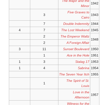
The Major and the
1942
Minor
Five Graves to
3
1943
Cairo
7
Double Indemnity
1944
4
7
The Lost Weekend
1945
2
The Emperor Waltz
1948
2
A Foreign Affair
3
11
Sunset Boulevard
1950
1
Ace in the Hole
1951
1
3
Stalag 17
1953
1
4
Sabrina
1954
The Seven Year Itch
1955
The Spirit of St.
1
Louis
Love in the
1957
Afternoon
Witness for the