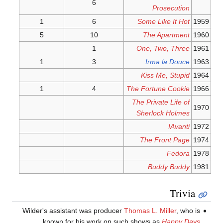
6
Prosecution
1
6
Some Like It Hot
1959
5
10
The Apartment
1960
1
One, Two, Three
1961
1
3
Irma la Douce
1963
Kiss Me, Stupid
1964
1
4
The Fortune Cookie
1966
The Private Life of
1970
Sherlock Holmes
Avanti!
1972
The Front Page
1974
Fedora
1978
Buddy Buddy
1981
Trivia
Wilder's assistant was producer
Thomas L. Miller
, who is
.
known for his work on such shows as
Happy Days