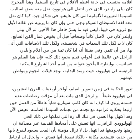
أفلامه يحتسب في خانة أعظم الأفلام في تاريخ السينما. وهذا المخرج
كان بيلي وايلدر، الذي حين انتقل الى هوليوود، نقل معه بعض اساليب
السينما التعبيرية الألمانية التي كان عايشها في شكل جيد، كما كان نقل
معه لغة الاستبطان السيكولوجي حتى وإن كان ما يرويه عن لقائه الأول
مع فرويد في فيينا، ليس فيه ما يسرّ خاطر هذا الأخير. ثم لأن بيلي
وايلدر كان في الأصل كاتباً وصحافياً قبل أن يخوض غمار الفن السابع،
كان لا بد لكل تلك السمات في شخصيته، ولكل تلك الاضافات التي أتى
بها، من أن تثمر. وفي يقيننا أنه اذا كان ثمة من بين أفلام وايلدر،
الراحل عن عالمنا قبل أعوام، فيلم يجمع ذلك كله، فإن هذا الفيلم هو
«سانست بوليفار» المأخوذ عنوانه من اسم أحد الشوارع السكنية
الرئيسة في هوليوود، حيث ومنذ البداية، توجد فيلات النجوم ومواطن
عيشهم.
تدور الحكاية في زمن تصوير الفيلم، أواخر أربعينات القرن العشرين،
في هوليوود طبعاً... والرجل الذي مات بعد أن مزقت رصاصات عدة
جسمه يروي لنا كيف انه كان كاتب سيناريو شاباً عاطلاً من العمل حين
ارتبط بحكاية غرامية مع نجمة من نجمات السينما الصامتة، تعيش الآن
وقد اكتهل بها العمر، في تلك الدارة التي تملكها في ذلك الحي
الهوليوودي الراقي... انها تعيش على أمجادها القديمة غير مصدّقة ان
زمنها ونجوميتها قد انتهيا، بل لا تزال مؤمنة بأن المجد سيعود ليقرع بابها
من جديد، فتستعيد مكانة - بالكاد تصدق أنها فقدتها -. والحال ان ارتباط