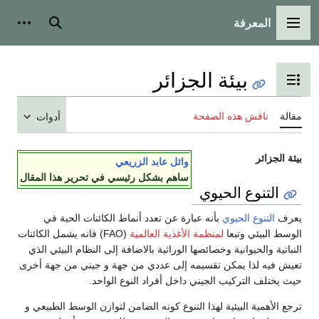
المعرفة
القائمة الرئيسية
بحث
أدوات
بيئة الجزائر
تبديل عرض جدول المحتويات
مقالة
ناقش هذه الصفحة
أدوات
بيئة الجزائر
وائل عابد الزريعي
ساهم بشكل رئيسي في تحرير هذا المقال
التنوع الحيوي
يعرف
التنوع الحيوي
بأنه عبارة عن تعدد أنماط الكائنات الحية في
الوسط البيئي وتبعا
لمنظمة الأغذية العالمية
(FAO) فانه يشمل الكائنات
النباتية والحيوانية وخصائصها الوراثية بالاضافة إلى النظام البيئي الذي
تعيش فيه لذا يمكن تقسيمه إلى عددي من جهة و جيني من جهة أخرى
حيث يختلف التركيب الجيني داخل أفراد النوع الواحد.
ترجع الأهمية البيئية لهذا التنوع كونه الضامن لتوازن الوسط الطبيعي و