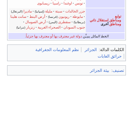
تونس
اوغندا
زامبيا
زيمبابوى
جزر الخالدات
سبتة
مليلة
ماديرا
(إسپانيا)
(البرتغال)
توابع
مايوطة
ريونيون
أرض البنط
سانت هلينا
(فرنسا)
ومناطق استقلال ذاتي
سقطرى
أرض الصومال
(بريطانيا)
(اليمن)
ومناطق
أخرى
جنوب السودان
الصحراء الغربية
زنزبار
(تنزانيا)
الخط المائل
يبيـِّن
دولة غير معترف بها أو معترف بها جزئياً
.
الكلمات الدالة:
الجزائر
نظم المعلومات الجغرافية
حرائق الغابات
تصنيف
:
بيئة الجزائر