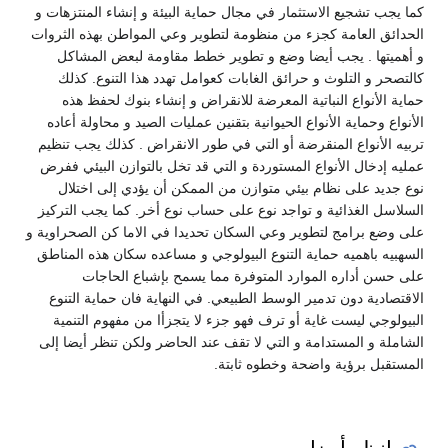
كما يجب تشجيع الاستثمار في مجال حماية البيئة و إنشاء المنتزهات و
الحدائق العامة كجزء من منظومة لتطوير وعي المواطن بهذه الثروات
و أهميتها . يجب أيضا وضع و تطوير خطط مقاومة لبعض المشاكل
كالتصحر و التلوث و حرائق الغابات كعوامل تهدد هذا التنوع. كذلك
حماية الأنواع النباتية المعرضة للانقراض و إنشاء بنوك لحفظ هذه
الأنواع وحماية الأنواع الحيوانية بتقنين عمليات الصيد و محاولة أعاده
تربيه الأنواع المنقرضة أو التي في طور الانقراض . كذلك يجب تنظيم
عمليه إدخال الأنواع المستوردة و التي قد تخل بالتوازن البيئي ففرض
نوع جديد على نظام بيئي متوازن من الممكن أن يؤدي إلى اختلال
السلاسل الغذائية و تواجد نوع على حساب نوع أخر. كما يجب التركيز
على وضع برامج لتطوير وعي السكان تحديدا في الاما كن الصحراوية و
السهبيه باهميه حماية التنوع البيولوجي و مساعده سكان هذه المناطق
على حسن أداره الموارد المتوفرة مما يسمح بإشباع الحاجات
الاقتصادية دون تدمير الوسط الطبيعي. في النهاية فان حماية التنوع
البيولوجي ليست غاية أو ترف فهو جزء لا يتجزأا من مفهوم التنمية
الشاملة و المستدامة و التي لا تقف عند الحاضر ولكن تنظر أيضا إلى
المستقبل برؤية واضحة وخطوه ثابتة.