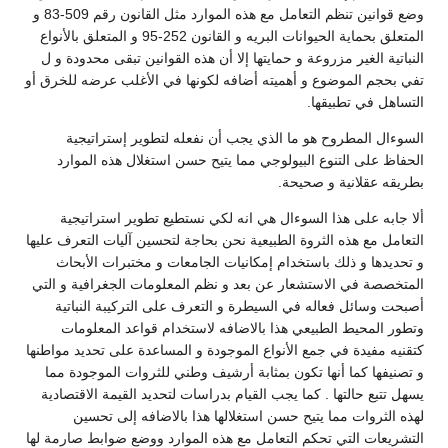
وضع قوانين تنظم التعامل مع هذه الموارد مثل القانون رقم 509-83 و
المتعلق بحماية الحيوانات البريه و القانون 252-95 و المتعلق بالأنواع
النباتية الغير مزروعة و حمايتها إلا أن هذه القوانين تبقى محدودة و ل
تفي بحجم الموضوع و أهميته أضافه لكونها في الأغلب عرضه للخرق أو
التساهل في تطبيقها.
السوءال المطروح هو ما الذي يجب أن نفعله لتطوير إستراتيجية
الحفاظ على التنوع البيولوجي مما يتيح حسن استغلال هذه الموارد
بطريقه عقلانية و صحيحة.
ألا جابه على هذا السوءال هي انه لكي نستطيع تطوير استراتيجية
التعامل مع هذه الثروة الطبيعية نحن بحاجة لتحسين آليات التعرف عليها
و تحديدها و ذلك باستخدام إمكانيات الجامعات و مختبرات الأبحاث
المتخصصة في الاستشعار عن بعد و نظم المعلومات الجغرافية و التي
أصبحت وسائل فعاله في السيطرة و التعرف على التركيبة النباتية
وتطور المحيط الطبيعي هذا بالاضافه لاستخدام قواعد المعلومات
كتقنيه مفيدة في جمع الأنواع الموجودة و المساعدة على تحديد مواطنها
و تصنيفها كما أنها تكون بمثابة أرشيف وطني للثروات الموجودة مما
يسهل تتبع حالتها . كما يجب القيام بدراسات لتحديد القيمة الاقتصادية
لهذه الثروات مما يتيح حسن استغلالها هذا بالاضافه إلى تحسين
التشريعات التي تحكم التعامل مع هذه الموارد ووضع ضوابط صارمة لها