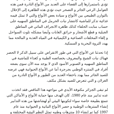
تؤدي باستمرارها إلى القضاء على العديد من الأنواع النادرة فمن هذه
العوامل الرعي الجائر و التصحر حيث تؤدي هذه الظاهرة إلى الإخلال
بالتوازن الطبيعي بين الأنواع و سيادة بعض الأنواع والتي لا تمثل قيمه
غذائية تذكر للماشية كانتشار نبات الحرمل في المناطق السهبيه على
حساب منابت الحلفاء كذلك ظاهره الانجراف المائي في المناطق
الجبلية و قطع الأشجار و حرائق الغابات وأيضا مشكله تلوث السواحل
و إلقاء المخلفات الصناعية و الكيميائية في المياه العذبة و المالحة مما
يهدد الثروة البحرية و السمكية.
إذا تحدثنا عن الأنواع التي في طور الانقراض على سبيل الذكر لا الحصر
فهناك نبات الشيح والمعروف بخصائصه الطبية و كغذاء للماشية في
المناطق السهبيه و الصنوبر الأسود الذي لا يوجد منه الآن سوى بضعه
أفراد في المنتزه الوطني بجرجرة أما عن الأنواع الحيوانية فهي عرضه
للصيد الجائر مما يهدد باختفاء العديد من الطيور و الأنواع النادرة من
الغزلان و التي تتعرض للصيد بشكل مكثف.
لم تبقى الجزائر مكتوفة الأيدي في مواجهه هذا التناقص فقد اتخذت
عده تدابير مند عام 1980، كان الهدف منها حماية الأنواع و الأماكن التي
تتمتع بطبيعة خاصة سواء لتكوينها البيئي أو لهشاشتها من هذه التدابير
إنشاء المنتزهات الوطنية و حصر الأنواع النباتية و الحيوانية منذ عام
1997 كما تم إنشاء 10 منتزهات وطنيه تمثل النظم البيئية المختلفة و