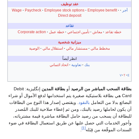
عقد توظيف
أجر
Employee benefit
Employee stock options
Paycheck
Wage
Direct deposit
تقاعد
خطة تقاعد
معاش
تأمين اجتماعي
خطة عمل
Corporate action
ميزانية شخصية
مخطط مالي
مستشار مالي
استقلال مالي
الوصية
انظر أيضاً
بنك
تعاونية
اتحاد ائتماني
v
t
e
بطاقة السحب المباشر من الرصيد
أو
بطاقة المدين
إنگليزية:
Debit
Card
هي بطاقة بلاستيكية صغيرة يتم استخدامها لدفع الأموال أو شراء
البضائع بدلا من التعامل
بالنقود
. ويقتضي إصدار هذا النوع من البطاقات
أن يكون لحاملها رصيد بالبنك، ومن ثم إعطاء صلاحية للبنك المُصدر
للبطاقة أن يسحب من رصيد حامل البطاقة مباشرة قيمة مشترياته،
وأجور الخدمات التي حصل عليها عن طريق استعمال البطاقة في ضوء
[1]
السندات الموقّعة من قِبَله
.