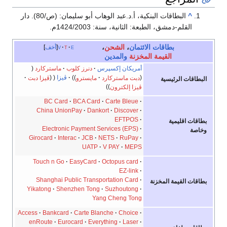
^
البطاقات البنكية، أ.د.عبد الوهاب أبو سليمان: (ص/80). دار
القلم-دمشق، الطبعة: الثانية، سنة: 1424/2003م.
بطاقات الائتمان
،
الشحن
،
e
t
v
أخف
القيمة المخزنة
والمدين
أمريكان إكسپرس
دنرز كلوب
ماستركارد
دبت ماستركارد
مايسترو
ڤيزا
ڤيزا دبت
البطاقات الرئيسية
ڤيزا إلكترون
BC Card
BCA Card
Carte Bleue
China UnionPay
Dankort
Discover
EFTPOS
بطاقات اقليمية
Electronic Payment Services (EPS)
وخاصة
Girocard
Interac
JCB
NETS
RuPay
UATP
V PAY
MEPS
Touch n Go
EasyCard
Octopus card
EZ-link
Shanghai Public Transportation Card
بطاقات القيمة المخزنة
Yikatong
Shenzhen Tong
Suzhoutong
Yang Cheng Tong
Access
Bankcard
Carte Blanche
Choice
enRoute
Eurocard
Everything
Laser