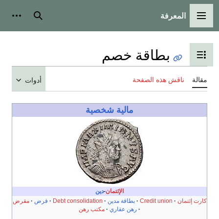
المعرفة
القائمة الرئيسية
بحث
أدوات
بطاقة خصم
تبديل عرض جدول المحتويات
مقالة
ناقش هذه الصفحة
أدوات
مالية شخصية
الإئتمان
-
دين
كارت إئتمان
Credit union
بطاقة مدين
Debt consolidation
قرض
مقرض
رهن عقاري
مكتب رهن