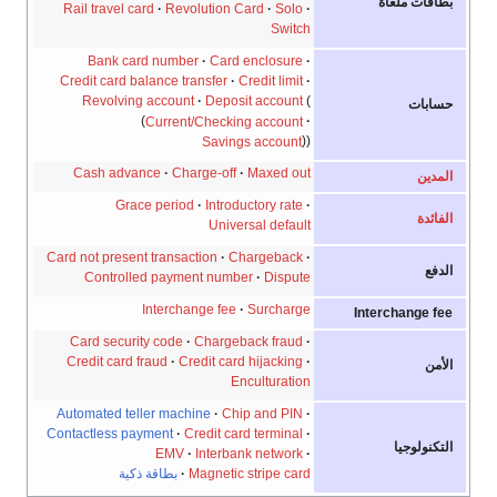
بطاقات ملغاة
Rail travel card
Revolution Card
Solo
Switch
Bank card number
Card enclosure
Credit card balance transfer
Credit limit
Revolving account
Deposit account
حسابات
Current/Checking account
Savings account
Cash advance
Charge-off
Maxed out
المدين
Grace period
Introductory rate
الفائدة
Universal default
Card not present transaction
Chargeback
الدفع
Controlled payment number
Dispute
Interchange fee
Surcharge
Interchange fee
Card security code
Chargeback fraud
Credit card fraud
Credit card hijacking
الأمن
Enculturation
Automated teller machine
Chip and PIN
Contactless payment
Credit card terminal
التكنولوجيا
EMV
Interbank network
Magnetic stripe card
بطاقة ذكية