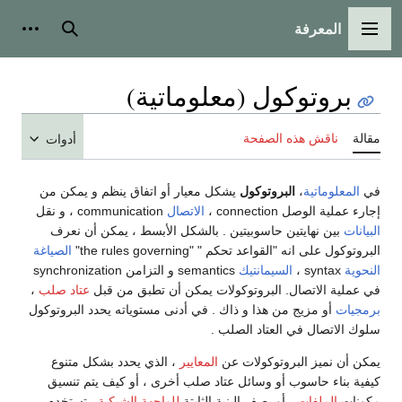
المعرفة
القائمة الرئيسية
بحث
أدوات
بروتوكول (معلوماتية)
مقالة
ناقش هذه الصفحة
أدوات
في
المعلوماتية
،
البروتوكول
يشكل معيار أو اتفاق ينظم و يمكن من
إجارء عملية الوصل connection ،
الاتصال
communication ، و نقل
البيانات
بين نهايتين حاسوبيتين . بالشكل الأبسط ، يمكن أن نعرف
البروتوكول على انه "القواعد تحكم " "the rules governing"
الصياغة
النحوية
syntax ،
السيمانتيك
semantics و التزامن synchronization
في عملية الاتصال. البروتوكولات يمكن أن تطبق من قبل
عتاد صلب
،
برمجيات
أو مزيج من هذا و ذاك . في أدنى مستوياته يحدد البروتوكول
سلوك الاتصال في العتاد الصلب .
يمكن أن نميز البروتوكولات عن
المعايير
، الذي يحدد بشكل متنوع
كيفية بناء حاسوب أو وسائل عتاد صلب أخرى ، أو كيف يتم تنسيق
مكونات
الملفات
، أو يصف البنية الثابتة
للواجهة الشبكية
. تستخدم