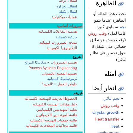
انتقال الزخم
هرة
انتقال الحرارة
انتقال الكتلة
الة أو
عمليات ميكانيكية
ا ينمو
صيرورات أساسية
بيرا
هندسة التفاعلات الكيميائية
قب روش
حركية كيميائية
و نطاق
نمذجة الصيرورات كيميائية
فضائي على شكل 8
التكنولوجيا الكيميائية
في نظام
الفروع
تصميم الصيرورات
•
ميكانيكا الموائع
Process Systems Engineering
تصميم المصنع الكيميائي
ثرموديناميكا كيميائية
ظواهر الحمل
•
*المزيد*
أيضا
غيرهم
الخطوط العريضة للهندسة الكيميائية
دليل مقالات الهندسة الكيميائية
ش
تعليم المهندسين الكيميائيين
Crysta
قائمة المهندسين الكيميائيين
Heat 
قائمة جمعيات الهندسة الكيميائية
قائمة محاكيات المعلاجات الكيميائية
exc