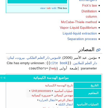
'
Fi
view
talk
edit
This box:
Di
McCabe-Thiele
Vapor-Liquid Equ
Liquid-liquid e
Separation
در
أمير (2006).
قاموس دار العلم الفلكي
.
بيروت
،
لبنان
:
 للملايين
.
{{
cite book
}}
:
Cite has empty unknown
pa
|طبعة أولى coauthors=
)
help
(
مواضيع الهندسة الكيميائية
e
t
v
أخف
تاريخ الهندسة الكيميائية
عمليات أساسية
•
Unit processes
•
مهندس كيميائي
•
صيرورة كيميائية
انتقال الزخم
•
انتقال الحرارة
•
أساسية
انتقال الكتلة
•