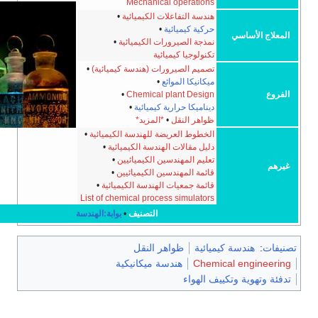
Mechanical operations
هندسة التفاعلات الكيميائية
•
حركية كيميائية
•
ساسي
نمذجة الصيرورات الكيميائية
•
تكنولوجيا كيميائية
تصميم الصيرورات (هندسة كيميائية)
•
ميكانيكا الموائع
•
•
Chemical plant Design
ديناميكا حرارية كيميائية
•
ظواهر النقل
•
*المزيد*
الخطوط العريضة للهندسة الكيميائية
•
دليل مقالات الهندسة الكيميائية
•
تعليم المهندسين الكيميائيين
•
قائمة المهندسين الكيميائيين
•
قائمة جمعيات الهندسة الكيميائية
•
List of chemical process simulators
التصنيف
•
بوابة:الهندسة
ندسة كيميائية
ظواهر النقل
Chemical en
هندسة ميكانيكية
ية وتكييف الهواء