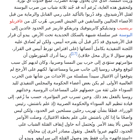
وريث النمسا، الذي كان يحاول تهدئة الصرب، لمنع حدوث أي ثورة.
ولتحقيق هذه الغاية، يُزعم أنه قد جُند ثلاثة شباب من صرب البوسنة
لقتل الأرشيدوق. وقد دُربوا بالتأكيد على رمي القنابل والرماية من قبل
الأعضاء الحاليين والسابقين في الجيش الصربي. هُرب كل من
غافريلو
برينسيب
ونيديليكو كابرينوفيك وتريفكو غاربيز عبر الحدود عائدين إلى
البوسنة
عبر سلسلة شبيهة بالسكك الحديدية تحت الأرض. يبدو أن قرار
قتل الأرشيدوق قد ذُكر قبل أن يقترحه أبيس، ولكن لم تُصادق عليه
اللجنة التنفيذية بكامل أعضائها (على افتراض تورط أبيس في القرار،
[17]
وهو سؤال لا يزال محل خلاف).
). ربما أدرك المتورطون أن
مؤامرتهم ستؤدي إلى حرب بين النمسا وصربيا، وكان لديهم كل سبب
لتوقع وقوف روسيا إلى جانب صربيا ومساعدتها. لكنهم على الأرجح لم
يتوقعوا أن الاغتيال سيبدأ بسلسلة من الأحداث من شأنها شن الحرب
العالمية الأولى. لم يكن بعض أعضاء الحكومة والمجلس التنفيذي لليد
السوداء على ثقة من حصولهم على المساعدات الروسية. وخذلتهم
روسيا بالفعل بعد ذلك. وحين تسرب خبر المؤامرة، حسب ما زُعم، إلى
قيادة تنظيم اليد السوداء والحكومة الصربية (إذ علم باشتش، رئيس
الوزراء، قطعًا بشأن تهريب رجلين مسلحين عبر الحدود، ولكن ليس
واضحًا ما إذا كان باشتش على علم بخطة الاغتيال)، وصلت الأوامر
لآبيس بألا ينفذ الأمر. ويُحتمل أنه حاول إيقاف القتلة الشباب على
الحدود، لكنهم عبروا بالفعل. وتقول مصادر أخرى إن محاولة
«استدعائهم» بدأت فقط بعد وصول القتلة إلى سراييفو. ويبدو أن