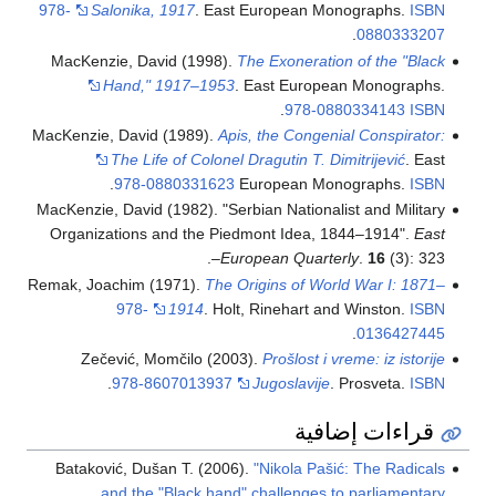
978-
Salonika, 1917
. East European Monographs.
ISBN
.
0880333207
MacKenzie, David (1998).
The Exoneration of the "Black
Hand," 1917–1953
. East European Monographs.
.
978-0880334143
ISBN
MacKenzie, David (1989).
Apis, the Congenial Conspirator:
The Life of Colonel Dragutin T. Dimitrijević
. East
.
978-0880331623
European Monographs.
ISBN
MacKenzie, David (1982). "Serbian Nationalist and Military
Organizations and the Piedmont Idea, 1844–1914".
East
European Quarterly
.
16
(3): 323–.
Remak, Joachim (1971).
The Origins of World War I: 1871–
978-
1914
. Holt, Rinehart and Winston.
ISBN
.
0136427445
Zečević, Momčilo (2003).
Prošlost i vreme: iz istorije
.
978-8607013937
Jugoslavije
. Prosveta.
ISBN
قراءات إضافية
Bataković, Dušan T. (2006).
"Nikola Pašić: The Radicals
and the "Black hand" challenges to parliamentary