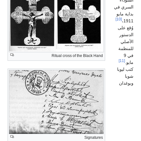
السوداء
السري في
بداية مايو
[10]
1911،
وُقع على
الدستور
الأصلي
للمنظمة
في 9
Ritual cross of the Black Hand
[11]
مايو.
كتب ليوبا
شوبا
وبوغدان
Signatures