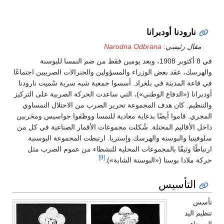
نارودنا أودبرانا
مقال رئيسي:
Narodna Odbrana
في 8 أكتوبر 1908، وبعد يومين فقط من ضم النمسا للبوسنة
والهرسك، عقد بعض الوزراء والمسؤولين والجنرالات الصربيين اجتماعًا
في قاعة المدينة في بلغراد. أسسوا جمعية شبه سرية سُميت نارودنا
أودبرانا («الدفاع الوطني»)، التي ساعدت الحركة الصربية على التركيز
والتنظيم. كان هدف المجموعة تحرير الصرب من الاحتلال النمساوي
المجري. قاموا أيضًا بدعاية معادية للنمسا ووظفوا جواسيس ومخربين
داخل الأقاليم المحتلة. شُكلت مجموعات الأقمار الصناعية في كل من
سلوفينيا والبوسنة والهرسك وإستريا. ارتبطت المجموعة البوسنية
ارتباطًا وثيقًا بالمجموعات المحلية للنشطاء من عموم الصرب مثل
[9]
حركة ملادا بوسنا («البوسنة الشابة»).
التأسيس
تأسس
تنظيم اليد