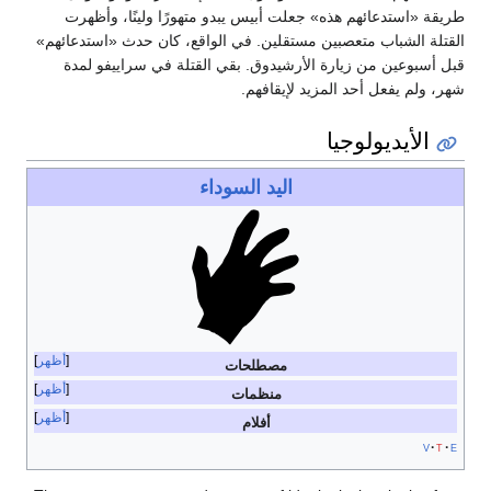
طريقة «استدعائهم هذه» جعلت أبيس يبدو متهورًا ولينًا، وأظهرت
القتلة الشباب متعصبين مستقلين. في الواقع، كان حدث «استدعائهم»
قبل أسبوعين من زيارة الأرشيدوق. بقي القتلة في سراييفو لمدة
شهر، ولم يفعل أحد المزيد لإيقافهم.
الأيديولوجيا
اليد السوداء
أظهر
مصطلحات
أظهر
منظمات
أظهر
أفلام
v
t
e