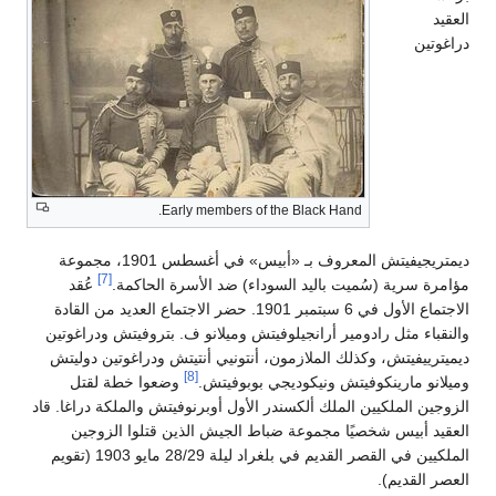
العقيد
دراغوتين
Early members of the Black Hand.
ديمتريجيفيتش المعروف بـ «أبيس» في أغسطس 1901، مجموعة
[7]
مؤامرة سرية (سُميت باليد السوداء) ضد الأسرة الحاكمة.
عُقد
الاجتماع الأول في 6 سبتمبر 1901. حضر الاجتماع العديد من القادة
والنقباء مثل رادومير أرانجيلوفيتش وميلانو ف. بتروفيتش ودراغوتين
ديميترييفيتش، وكذلك الملازمون، أنتونيي أنتيتش ودراغوتين دوليتش
[8]
وميلانو مارينكوفيتش ونيكوديجي بوبوفيتش.
وضعوا خطة لقتل
الزوجين الملكيين الملك ألكسندر الأول أوبرنوفيتش والملكة دراغا. قاد
العقيد أبيس شخصيًا مجموعة ضباط الجيش الذين قتلوا الزوجين
الملكيين في القصر القديم في بلغراد ليلة 28/29 مايو 1903 (تقويم
العصر القديم).