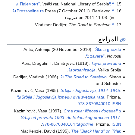
.
Veliki rat
. National Library of Serbia.
"Пијемонт"
^
Pressonline.rs
Press (7 October 2011). Retrieved
^
(in صربية)
on 2011-11-08.
Vladimer Dedijer,
The Road to Sarajevo
^
المراجع
Antić, Antonije (20 November 2010).
"Škola gnezdo
.
zavere"
.
Novosti
Apis, Dragutin T. Dimitrijević (1918).
Tajna prevratna
organizacija
. Velika Srbija.
Dedijer, Vladimir (1966).
The Road to Sarajevo
. Simon
and Schuster.
Kazimirović, Vasa (1995).
Srbija i Jugoslavija, 1914–1945:
Srbija i Jugoslavija između dva svetska rata
. Prizma.
.
978-8670840010
ISBN
Kazimirović, Vasa (1997).
Crna ruka: ličnosti i događaji u
Srbiji od prevrata 1903. do Solunskog procesa 1917.
.
978-8670840164
godine
. Prizma.
ISBN
MacKenzie, David (1995).
The "Black Hand" on Trial: