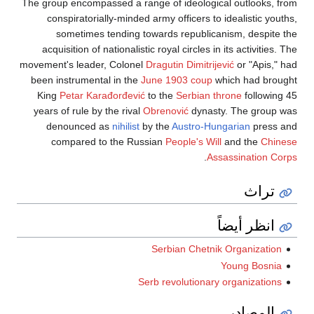
The group encompassed a range of ideological outlooks, from
conspiratorially-minded army officers to idealistic youths,
sometimes tending towards republicanism, despite the
acquisition of nationalistic royal circles in its activities. The
movement's leader, Colonel
Dragutin Dimitrijević
or "Apis," had
been instrumental in the
June 1903 coup
which had brought
King
Petar Karađorđević
to the
Serbian throne
following 45
years of rule by the rival
Obrenović
dynasty. The group was
denounced as
nihilist
by the
Austro-Hungarian
press and
compared to the Russian
People's Will
and the
Chinese
.
Assassination Corps
تراث
انظر أيضاً
Serbian Chetnik Organization
Young Bosnia
Serb revolutionary organizations
المصادر