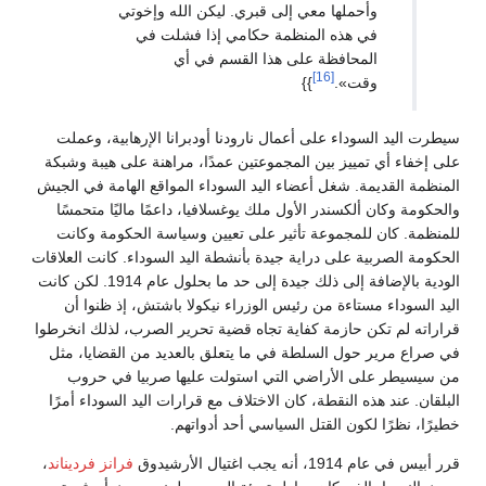
وأحملها معي إلى قبري. ليكن الله وإخوتي
في هذه المنظمة حكامي إذا فشلت في
المحافظة على هذا القسم في أي
[16]
وقت».
}}
سيطرت اليد السوداء على أعمال نارودنا أودبرانا الإرهابية، وعملت
على إخفاء أي تمييز بين المجموعتين عمدًا، مراهنة على هيبة وشبكة
المنظمة القديمة. شغل أعضاء اليد السوداء المواقع الهامة في الجيش
والحكومة وكان ألكسندر الأول ملك يوغسلافيا، داعمًا ماليًا متحمسًا
للمنظمة. كان للمجموعة تأثير على تعيين وسياسة الحكومة وكانت
الحكومة الصربية على دراية جيدة بأنشطة اليد السوداء. كانت العلاقات
الودية بالإضافة إلى ذلك جيدة إلى حد ما بحلول عام 1914. لكن كانت
اليد السوداء مستاءة من رئيس الوزراء نيكولا باشتش، إذ ظنوا أن
قراراته لم تكن حازمة كفاية تجاه قضية تحرير الصرب، لذلك انخرطوا
في صراع مرير حول السلطة في ما يتعلق بالعديد من القضايا، مثل
من سيسيطر على الأراضي التي استولت عليها صربيا في حروب
البلقان. عند هذه النقطة، كان الاختلاف مع قرارات اليد السوداء أمرًا
خطيرًا، نظرًا لكون القتل السياسي أحد أدواتهم.
قرر أبيس في عام 1914، أنه يجب اغتيال الأرشيدوق
فرانز فرديناند
،