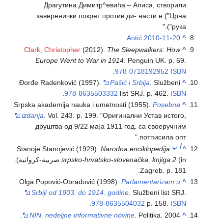
Драгутина Димитр^евиhа – Аписа, створили
заверенички покрет против ди- насти е ("Црна
рука").
.
Antić 2010-11-20
^
Clark, Christopher
(2012).
The Sleepwalkers: How
^
Europe Went to War in 1914
. Penguin UK. p. 69.
.
978-0718192952
ISBN
Đorđe Radenković (1997).
Pašić i Srbija
. Službeni
^
.
978-8635503332
list SRJ. p. 462.
ISBN
Srpska akademija nauka i umetnosti (1955).
Posebna
^
izdanja
. Vol. 243. p. 199.
Оригинални Устав истого,
друштва од 9/22 ма]а 1911 год. са своеручним
потписила опт.
أ
ب
Stanoje Stanojević (1929).
Narodna enciklopedija
^
srpsko-hrvatsko-slovenačka, knjiga 2
(in صربية-كرواتية).
Zagreb. p. 181.
Olga Popović-Obradović (1998).
Parlamentarizam u
^
Srbiji od 1903. do 1914. godine
. Službeni list SRJ.
.
978-8635504032
p. 158.
ISBN
NIN. nedeljne informativne novine
. Politika. 2004.
^