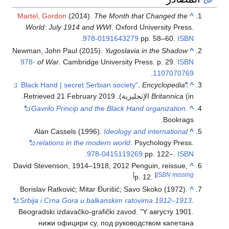
Martel, Gordon
(2014).
The Month that Changed the
^
World: July 1914 and WWI
. Oxford University Press.
.
978-0191643279
pp. 58–60.
ISBN
Newman, John Paul (2015).
Yugoslavia in the Shadow
^
978-
of War
. Cambridge University Press. p. 29.
ISBN
.
1107070769
.
Encyclopedia
"Black Hand | secret Serbian society"
^
(in الإنجليزية)
Britannica
. Retrieved
2019
21 February
.
Gavrilo Princip and the Black Hand organization
.
^
Bookrags.
Alan Cassels (1996).
Ideology and international
^
relations in the modern world
. Psychology Press.
.
978-0415119269
pp. 122–.
ISBN
David Stevenson, 1914–1918, 2012 Penguin, reissue,
^
]
[
ISBN missing
p. 12.
Borislav Ratković; Mitar Đurišić; Savo Skoko (1972).
^
Srbija i Crna Gora u balkanskim ratovima 1912–1913
.
Beogradski izdavačko-grafički zavod.
Y августу 1901.
нижи официри су, под руководством капетана