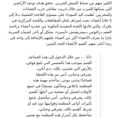
الكثير منهم من ضباط الجيش الصربي. تحقق هدف توحيد الأراضي
التي يسكنها الصرب من خلال تدريب مقاتلي حرب العصابات
والمخربين. نُظمت اليد السوداء على مستوى القاعدة الشعبية ب3 إلى
5 خلايا أعضاء، تحت إشراف لجان المقاطعات واللجنة المركزية في
بلغراد، والتي قادتها اللجنة التنفيذية المكونة من عشرة أعضاء برئاسة
العقيد دراغوتين ديميتريفيتش «أبيس»، بشكل أو بآخر. لضمان السرية،
نادرًا ما يعرف الأعضاء أكثر من أعضاء خليتهم بالإضافة إلى واحد في
رتبة أعلى منهم. أقسم الأعضاء الجدد اليمين:
«أنا... ، من خلال الدخول إلى هذه الجماعة،
أقسم بموجب هذا بالشمس التي تلمع فوقي،
بالأرض التي تغذيني، بالله، بدم آبائي،
بشرفي وحياتي، أنني من هذه اللحظة
فصاعدًا وحتى موتي، سأخدم مهمة هذه
المنظمة بإخلاص وسأكون مستعدًا في جميع
الأوقات لتحمل أي تضحية من أجلها. أقسم
بالله، بشرفي وحياتي، أنني سأتحمل جميع
تأثيرات أوامر المنظمة وقوانينها دون قيد أو
شرط. أقسم بالله، بشرفي وحياتي،
سأحتفظ بكل أسرار هذه المنظمة مع نفسي