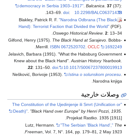
democracy in Serbia 1903–1917"
.
Balcanica
.
37
(37):
.
143–69.
doi
:
10.2298/BALC0637143B
Blakley, Patrick R. F.
"Narodna Odbrana (The Black
Hand): Terrorist Faction that Divided the World"
.
(PDF)
Oswego Historical Review
.
2
: 13–34.
Gilfond, Henry (1975).
The Black Hand at Sarajevo
. Bobbs-
.
Merrill.
ISBN
0672520702
.
OCLC
1692249
Jelavich, Barbara (1991). "What the Habsburg Government
Knew about the Black Hand".
Austrian History Yearbook
.
.
22
: 131–50.
doi
:
10.1017/S0067237800019913
Nešković, Borivoje (1953).
Istina o solunskom procesu
.
Narodna knjiga.
وصلات خارجية
"The Constitution of the Ujedinjenje ili Smrt (Unification or
Death)"
.
"Black Hand over Europe" by Henri Pozzi, 1935
.
Projekat Rastko. 1935 [1911].
Lutz, Hermann.
"The Serbian 'Black Hand',"
The
Freeman
, Vol. 7, N°. 164, pp. 179–81, 2 May 1923.