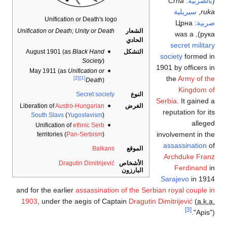
(
بالصربية
:
Crna
ruka
,
سيريلية
Unification or Death's logo
صربية
:
Црна
الشعار
Unification or Death; Unity or Death
), was a
рука
الحادي
secret military
التشكل
Black Hand
August 1901 (as
society
formed in
Society
)
1901 by officers in
May 1911 (as
Unification or
the
Army of the
[2]
[1]
Death
)
Kingdom of
النوع
Secret society
Serbia
. It gained a
الغرض
Austro-Hungarian
Liberation of
reputation for its
South Slavs
(
Yugoslavism
)
alleged
Unification of
ethnic Serb
involvement in the
territories (
Pan-Serbism
)
assassination
of
الموقع
Balkans
Archduke Franz
الأشخاص
Dragutin Dimitrijević
Ferdinand
in
البارزون
Sarajevo
in 1914
and for the earlier
assassination of the Serbian royal couple in
1903
, under the aegis of Captain
Dragutin Dimitrijević
(
a.k.a.
[3]
"Apis").