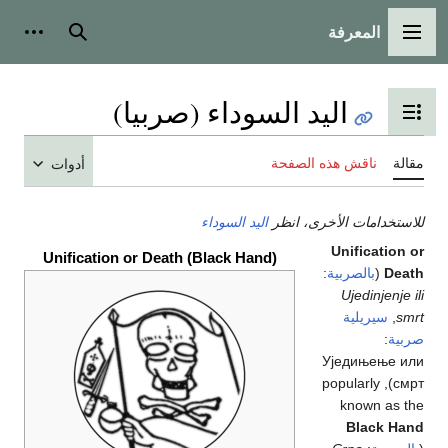
المعرفة
القائمة الرئيسية
بحث
أدوات
اليد السوداء (صربيا)
تبديل عرض جدول المحتويات
مقالة
ناقش هذه الصفحة
أدوات
للاستخدامات الأخرى، انظر
اليد السوداء
Unification or
Unification or Death (Black Hand)
Death
(
بالصربية
:
Ujedinjenje ili
smrt
,
سيريلية
صربية
:
Уједињење или
), popularly
смрт
known as the
Black Hand