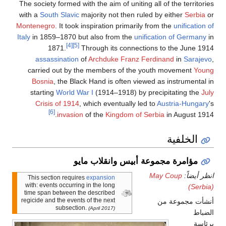
The society formed with the aim of uniting all of the territories
with a
South Slavic
majority not then ruled by either
Serbia
or
Montenegro
. It took inspiration primarily from the
unification of
Italy
in 1859–1870 but also from the
unification of Germany
in
[4]
[5]
1871.
Through its connections to the June 1914
assassination
of
Archduke Franz Ferdinand
in
Sarajevo
,
carried out by the members of the youth movement
Young
Bosnia
, the Black Hand is often viewed as instrumental in
starting
World War I
(1914–1918) by precipitating the
July
Crisis of 1914
, which eventually led to
Austria-Hungary
's
[6]
invasion
of the
Kingdom of Serbia
in August 1914.
الخلفية
مؤامرة مجموعة أبيس وانقلاب مايو
انظر أيضاً:
May Coup
This section requires
expansion
with: events occurring in the long
(Serbia)
time span between the described
regicide and the events of the next
أنشأت مجموعة من
subsection.
(April 2017)
الضباط
برئاسة