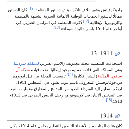
[12]
رادينكوفيتش وفوييسلاف تانكوسيتش دستور المنظمة.
كان الدستور
مماثلًا لدستور الجمعيات الوطنية الألمانية السرية الشبيهة بالمنظمة
[12]
وكاربونيريا الإيطالية.
ذُكرت المنظمة في البرلمان الصربي في
[13]
أواخر عام 1911 باسم «اليد السوداء».
1911–13
استخدمت المنظمة مجلة
بيغمونت
(الاسم الصربي
لمملكة سردينيا
،
وهي المملكة التي قادت عملية توحيد إيطاليا، تحت قيادة
سلالة آل
[14]
سافوي الملكية
) لنشر أفكارها.
تأسست المجلة من قبل ليوبومير
س.جوفانوفيتش المعروف باسم ليوب تشوبا في أغسطس 1911.
ارتكب تنظيم اليد السوداء العديد من المذابح والمحارق وعمليات النهب
ضد المدنيين الألبان في كوسوفو مع زحف الجيش الصربي في 1912-
[15]
1913.
1914
كان هناك المئات من الأعضاء التابعين للتنظيم بحلول عام 1914، وكان