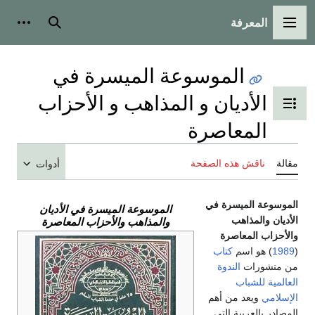
المعرفة
القائمة الرئيسية
بحث
أدوات
الموسوعة الميسرة في
الأديان و المذاهب و الأحزاب
تبديل عرض جدول المحتويات
المعاصرة
مقالة
ناقش هذه الصفحة
أدوات
الموسوعة الميسرة في
الموسوعة الميسرة في الأديان
الأديان والمذاهب
والمذاهب والأحزاب المعاصرة
والأحزاب المعاصرة
(
1989
) هو اسم
كتاب
من منشورات
الندوة
العالمية للشباب
الإسلامي
ويعد من أهم
المصادر بالعربية التي