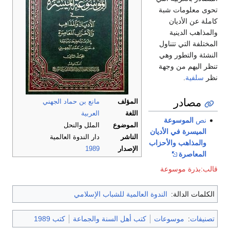
تحوى معلومات شبة
كاملة عن الأديان
والمذاهب الدينية
المختلفة التي تتناول
النشئة والتطور وهي
تنظر اليهم من وجهة
نظر
سلفية
.
مصادر
المؤلف
مانع بن حماد الجهني
اللغة
العربية
نص
الموسوعة
الموضوع
الملل والنحل
الميسرة في الأديان
الناشر
دار الندوة العالمية
والمذاهب والأحزاب
الإصدار
1989
المعاصرة
قالب:بذرة موسوعة
الكلمات الدالة:
الندوة العالمية للشباب الإسلامي
تصنيفات
:
موسوعات
كتب أهل السنة والجماعة
كتب 1989