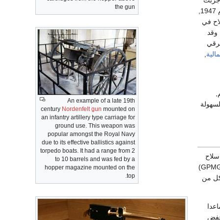
MP44-S)، وجربت
the gun
بندقية كلاشنكوف لأول مرة من قبل الجيش الروسي في عام 1947,
 IZH ليدخل السلاح في
 وقد
رقي
الية
,
الم,
An example of a late 19th
لسهولة
century
Nordenfelt gun
mounted on
an infantry artillery type carriage for
ground use. This weapon was
popular amongst the Royal Navy
due to its effective ballistics against
torpedo boats. It had a range from 2
سلاح
to 10 barrels and was fed by a
متوسط ضمن مجموعة الأسلحة متعددة الاستخدام (GPMG)
hopper magazine mounted on the
top.
اعدا
نخفض