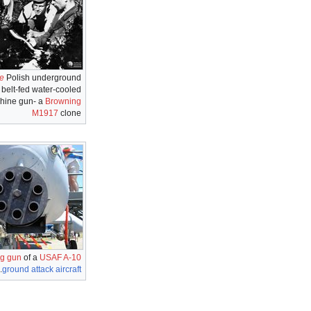
ie
Polish underground
a belt-fed water-cooled
hine gun- a
Browning
M1917
clone
ng gun
of a
USAF
A-10
.
ground attack aircraft