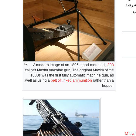
شرقية
ع.
A modern image of an 1895 tripod-mounted,
.303
caliber Maxim machine gun. The original Maxim of the
1880s was the first fully automatic machine gun, as
well as using a
belt of linked ammunition
rather than a
hopper
Mitrai