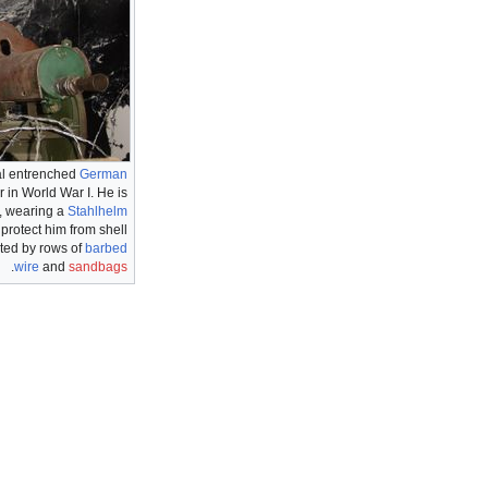
cal entrenched
German
in World War I. He is
, wearing a
Stahlhelm
 protect him from shell
ted by rows of
barbed
.
wire
and
sandbags