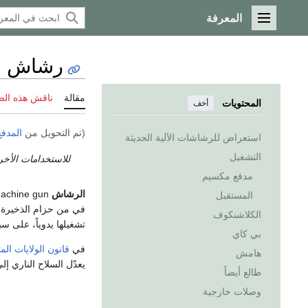
المعرفة
القائمة الرئيسية
رشاش
مقالة
ناقش هذه ال
المحتويات
أخف
(تم التحويل من
المدف
استعراض للرشاشات الآلية الحديثة
التشغيل
للاستخدامات الأخر
مدفع مكسيم
الرشاش
Machine gun هو
المستقبل
في من حزام الذخيرة، 
الكلاشنكوف
تشغيلها يدوياً، على س
بي كاي
في
قانون الولايات الم
هامش
يعدّل السلاح الناري إل
طالع أيضاً
وصلات خارجية