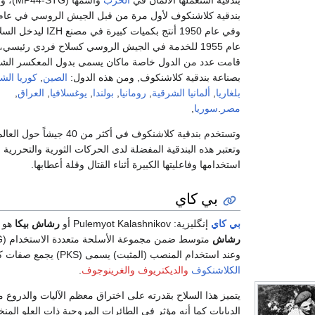
بندقية استعملها الألمان في
الحرب
واسمها (TG
وفي عام 1950 أنتج بكميات كبيرة في مصنع
عام 1955 للخدمة في الجيش الروسي كسلاح فردي رئيسي،
قامت عدد من الدول خاصة ماكان يسمى بدول المعكسر الش
بصناعة بندقية كلاشنكوف, ومن هذه الدول:
الصين
,
كوريا الشم
بلغاريا
,
ألمانيا الشرقية
,
رومانيا
,
بولندا
,
يوغسلافيا
,
العراق
,
مصر
.
سوريا
,
وتستخدم بندقية كلاشنكوف في أكثر من 40 جيشاً حول الع
وتعتبر هذه البندقية المفضلة لدى الحركات الثورية والتحررية 
استخدامها وفاعليتها الكبيرة أثناء القتال وقلة أعطابها.
بي كاي
بي كاي
إنگليزية:
Pulemyot Kalashnikov
أو
رشاش بيكا
هو 
رشاش
وعند استخدام المنصب (المثبت) يسمى (PKS) يجمع صفات كل من
الكلاشنكوف
والديكتريوف
والغرينوجوف
.
يتميز هذا السلاح بقدرته على اختراق معظم الآليات والدروع م
الدبابات كما أنه مؤثر في الطائرات المروحية ذات العلو الم