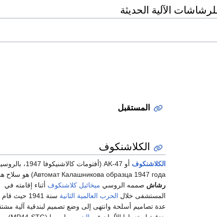
رشاشات الآلية الحديثة
المستقبل
الكلاشنكوف
الكلاشنكوف
أو AK-47 (أفتومات كالاشنيكوفا 1947، با
Автомат Калашникова образца 1947 года) هو سلاح هجومي
رشاش
صممه الروسي
ميخائيل كلاشنكوف
أثناء إقامته في
المستشفى خلال
الحرب العالمية الثانية
سنة 1941 حيث ق
عدة تصاميم أسلحة وانتهى إلى وضع تصميم لبندقية آلية مشت