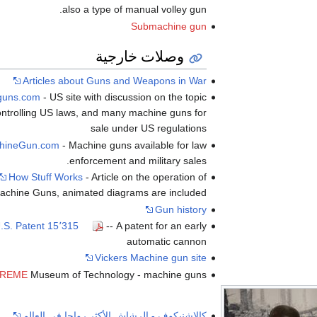
also a type of manual volley gun.
Submachine gun
وصلات خارجية
Articles about Guns and Weapons in War
guns.com
- US site with discussion on the topic
ntrolling US laws, and many machine guns for
sale under US regulations
hineGun.com
- Machine guns available for law
enforcement and military sales.
How Stuff Works
- Article on the operation of
achine Guns, animated diagrams are included.
Gun history
.S. Patent 15٬315
-- A patent for an early
automatic cannon
Vickers Machine gun site
REME
Museum of Technology - machine guns
كالاشنيكوف - الرشاش الأكثر رواجا في العالم