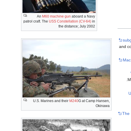
An
M60 machine gun
aboard a Navy
patrol craft. The
USS Constellation (CV-64)
in
the distance; July 2002
sub
and co
Mac
M
U
U.S. Marines and their
M240
G at Camp Hansen,
Okinawa
The