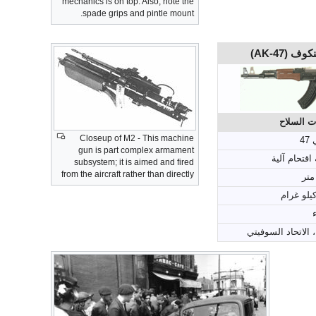
mechanics is on top. Also, note the
spade grips and pintle mount.
(AK-47)
ت السلاح
Closeup of M2 - This machine
4
gun is part complex armament
 اقتحام آلية
subsystem; it is aimed and fired
from the aircraft rather than directly
ء
 الاتحاد السوفيتي