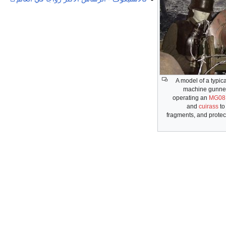
A model of a typi
machine gunner 
operating an
MG08
and
cuirass
to
fragments, and protec