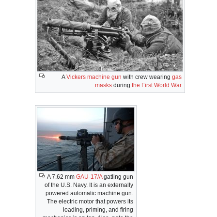
A
Vickers machine gun
with crew wearing
gas
masks
during
the First World War
A 7.62 mm
GAU-17/A
gatling gun
of the U.S. Navy. It is an externally
powered automatic machine gun.
The electric motor that powers its
loading, priming, and firing