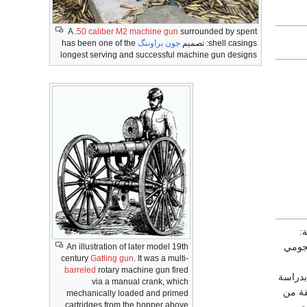
A
.50 caliber
M2 machine gun
surrounded by spent
shell casings: تصميم
جون براوننگ
has been one of the
longest serving and successful machine gun designs
لروسية:
An illustration of later model 19th
century
Gatling gun
. It was a multi-
barreled
rotary machine gun fired
ام بدراسة
via a manual crank, which
قة من
mechanically loaded and primed
cartridges from the hopper above