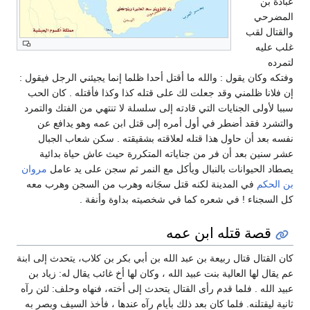
بادة بن
لمضرحي
القتال لقب
لب عليه
تمرده
فتكه وكان يقول : والله ما أقتل أحدا ظلما إنما يجيئني الرجل فيقول :
ن فلانا ظلمني وقد جعلت لك على قتله كذا وكذا فأقتله . كان الحب
ببا لأولى الجنايات التي قادته إلى سلسلة لا تنتهي من الفتك والتمرد
التشرد فقد أضطر في أول أمره إلى قتل ابن عمه وهو يدافع عن
فسه بعد أن حاول هذا قتله لعلاقته بشقيقته . سكن شعاب الجبال
شر سنين بعد أن فر من جناياته المتكررة حيث عاش حياة بدائية
صطاد الحيوانات بالنبال ويأكل مع النمر ثم سجن على يد عامل
مروان
ن الحكم
في المدينة لكنه قتل سجَانه وهرب من السجن وهرب معه
ل السجناء ! في شعره كما في شخصيته بداوة وأنفة .
قصة قتله ابن عمه
ان القتال قتال ربيعة بن عبد الله بن أبي بكر بن كلاب، يتحدث إلى ابنة
م يقال لها العالية بنت عبيد الله ، وكان لها أخ غائب يقال له: زياد بن
بيد الله . فلما قدم رأى القتال يتحدث إلى أخته، فنهاه وحلف: لئن رآه
انية ليقتلنه. فلما كان بعد ذلك بأيام رآه عندها ، فأخذ السيف وبصر به