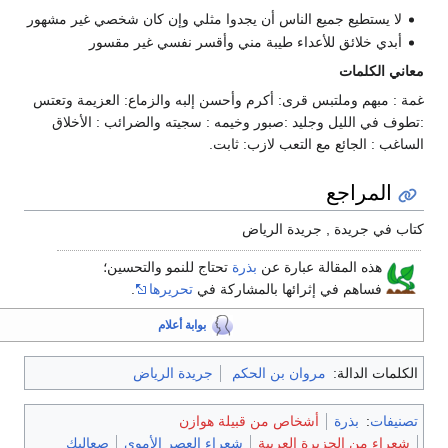
لا يستطيع جميع الناس أن يجدوا مثلي وإن كان شخصي غير مشهور
أبدي خلائق للأعداء طيبة مني وأقسر نفسي غير مقسور
عاني الكلمات
مة : مبهم وملتبس قرى: أكرم وأحسن إلبه والزماع: العزيمة وتعتس
تطوف في الليل وجليد :صبور وخيمه : سجيته والضرائب : الأخلاق
لساغب : الجائع مع التعب لازب: ثابت.
المراجع
تاب في جريدة , جريدة الرياض
هذه المقالة عبارة عن
بذرة
تحتاج للنمو والتحسين؛
فساهم في إثرائها بالمشاركة في
تحريرها
.
بوابة أعلام
الكلمات الدالة:
مروان بن الحكم
جريدة الرياض
تصنيفات
:
بذرة
أشخاص من قبيلة هوازن
شعراء من الجزيرة العربية
شعراء العصر الأموي
صعاليك