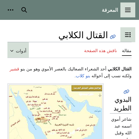
المعرفة
القائمة الرئيسية
بحث
أدوات شخ
القتال الكلابي
تبديل عرض جدول المحتويات
قالة
ناقش هذه الصفحة
أدوات
لقتال الكلابي
أحد الشعراء الصعاليك بالعصر الأموي وهو من بنو
قشير
لكنه نسب إلى أخواله
بنو كلاب
.
لبدوي
لطريد
اعر أموي
سمه عبد
لله وقيل