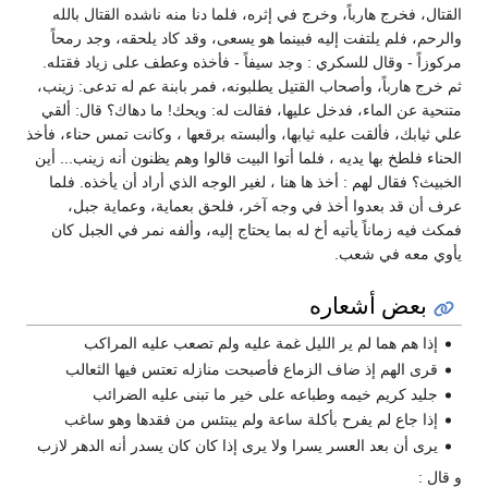
لقتال، فخرج هارباً، وخرج في إثره، فلما دنا منه ناشده القتال بالله
الرحم، فلم يلتفت إليه فبينما هو يسعى، وقد كاد يلحقه، وجد رمحاً
ركوزاً - وقال للسكري : وجد سيفاً - فأخذه وعطف على زياد فقتله.
م خرج هارباً، وأصحاب القتيل يطلبونه، فمر بابنة عم له تدعى: زينب،
تنحية عن الماء، فدخل عليها، فقالت له: ويحك! ما دهاك؟ قال: ألقي
لي ثيابك، فألقت عليه ثيابها، وألبسته برقعها ، وكانت تمس حناء، فأخذ
لحناء فلطخ بها يديه ، فلما أتوا البيت قالوا وهم يظنون أنه زينب... أين
لخبيث؟ فقال لهم : أخذ ها هنا ، لغير الوجه الذي أراد أن يأخذه. فلما
رف أن قد بعدوا أخذ في وجه آخر، فلحق بعماية، وعماية جبل،
مكث فيه زماناً يأتيه أخ له بما يحتاج إليه، وألفه نمر في الجبل كان
أوي معه في شعب.
بعض أشعاره
إذا هم هما لم ير الليل غمة عليه ولم تصعب عليه المراكب
قرى الهم إذ ضاف الزماع فأصبحت منازله تعتس فيها الثعالب
جليد كريم خيمه وطباعه على خير ما تبنى عليه الضرائب
إذا جاع لم يفرح بأكلة ساعة ولم يبتئس من فقدها وهو ساغب
يرى أن بعد العسر يسرا ولا يرى إذا كان كان يسدر أنه الدهر لازب
 قال :