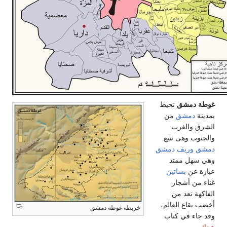
غوطة دمشق
تحيط
بمدينة
دمشق
من
الشرق والغرب
والجنوب وهى تتبع
دمشق
وريف دمشق
وهي سهل ممتد
عبارة عن
بساتين
غناء من أشجار
الفاكهة تعد من
أخصب بقاع العالم،
خريطة غوطة دمشق
وقد جاء في كتاب