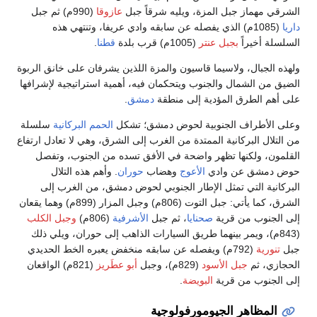
الشرقي مهماز جبل المزة، ويليه شرقاً جبل
عازوقا
(990م) ثم جبل
داريا
(1085م) الذي يفصله عن سابقه وادي عريفا، وتنتهي هذه
السلسلة أخيراً
بجبل عنتر
(1005م) قرب بلدة
قطنا
.
ولهذه الجبال، ولاسيما قاسيون والمزة اللذين يشرفان على خانق الربوة
الضيق من الشمال والجنوب ويتحكمان فيه، أهمية استراتيجية لإشرافها
على أهم الطرق المؤدية إلى منطقة
دمشق
.
وعلى الأطراف الجنوبية لحوض دمشق؛ تشكل
الحمم البركانية
سلسلة
من التلال البركانية الممتدة من الغرب إلى الشرق، وهي لا تعادل ارتفاع
القلمون، ولكنها تظهر واضحة في الأفق تسده من الجنوب، وتفصل
حوض دمشق عن وادي
الأعوج
وهضاب
حوران
. وأهم هذه التلال
البركانية التي تمثل الإطار الجنوبي لحوض دمشق، من الغرب إلى
الشرق، كما يأتي: جبل التوت (806م) وجبل المزار (899م) وهما يقعان
إلى الجنوب من قرية
صحنايا
، ثم جبل
الأشرفية
(806م)
وجبل الكلب
(843م)، ويمر بينهما طريق السيارات الذاهب إلى حوران، ويلي ذلك
جبل
تنورية
(792م) ويفصله عن سابقه منخفض يعبره الخط الحديدي
الحجازي، ثم
جبل الأسود
(829م)، وجبل
أبو عطَريز
(821م) الواقعان
إلى الجنوب من قرية
البويضة
.
المظاهر الجيومورفولوجية