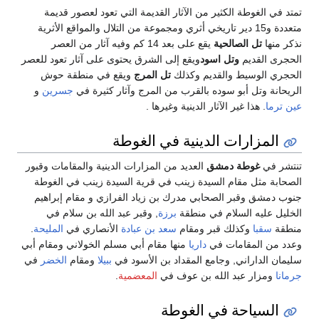
تمتد في الغوطة الكثير من الآثار القديمة التي تعود لعصور قديمة
متعددة و15 دير تاريخي أثري ومجموعة من التلال والمواقع الأثرية
نذكر منها
تل الصالحية
يقع على بعد 14 كم وفيه آثار من العصر
الحجرى القديم
وتل اسود
ويقع إلى الشرق يحتوى على آثار تعود للعصر
الحجري الوسيط والقديم وكذلك
تل المرج
ويقع في منطقة حوش
الريحانة وتل أبو سوده بالقرب من المرج وآثار كثيرة في
جسرين
و
عين ترما
. هذا غير الآثار الدينية وغيرها .
المزارات الدينية في الغوطة
تنتشر في
غوطة دمشق
العديد من المزارات الدينية والمقامات وقبور
الصحابة مثل مقام السيدة زينب في قرية السيدة زينب في الغوطة
جنوب دمشق وقبر الصحابي مدرك بن زياد الفرازي و مقام إبراهيم
الخليل عليه السلام في منطقة
برزة
, وقبر عبد الله بن سلام في
منطقة
سقبا
وكذلك قبر ومقام
سعد بن عبادة
الأنصاري في
المليحة
.
وعدد من المقامات في
داريا
منها مقام أبي مسلم الخولاني ومقام أبي
سليمان الداراني, وجامع المقداد بن الأسود في
ببيلا
ومقام
الخضر
في
جرمانا
ومزار عبد الله بن عوف في
المعضمية
.
السياحة في الغوطة