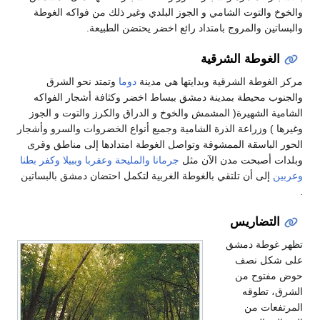
والخوخ والتوت الشامي و الجوز البلدي وغير ذلك من فواكه الغوطة
والبساتين والمروج بامتداد رائع اخضر يحتضن الطبيعة.
الغوطة الشرقية
مركز الغوطة الشرقية وبدايتها هي مدينة
دوما
وتمتد نحو الشرق
والجنوب محيطة بمدينة دمشق ببساط اخضر وكثافة أشجار الفواكه
الشامية الشهيرة( المشمش والخوخ و الدراق والكرز والتوت و الجوز
وغيرها ) وزراعة الذرة الشامية وجميع أنواع الخضروات والسرو وأشجار
الحور الباسقة الممشوقة وتواصل الغوطة امتدادها إلى مناطق وقرى
وبلدات أصبحت مدن الآن مثل
جرمانا
والمليحة
وعقربا
وببيلا
وكفر بطنا
وعربين
إلى أن تلتقي بالغوطة الغربية لتكمل احتضان دمشق بالبساتين
.
التضاريس
تظهر غوطة دمشق
على شكل نصف
حوض مفتوح من
الشرق، تطوقه
المرتفعات من