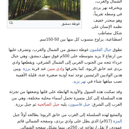
الشمال والغرب،
ويخترقه نهر بردى
في وسطه تقريباً،
وهو منحدر خفيف
غوطة دمشق
نظمه الإنسان على
شكل مصاطب
اصطناعية، يراوح منسوب كل منها بين 50-150سم.
تطوق
جبال القلمون
غوطة دمشق من الشمال والغرب، وتشرف عليها
من ارتفاع لا يزيد متوسطه على 500م فوق سهل دمشق، وهي جبال
جرداء تتجه من الجنوب الغربي إلى الشمال الشرقي، ويقطعها وادي
بردى عند خانق الربوة، كما يخترقها
وادي منين
عند قرية
برزة
. وبين
هذين الواديين الرئيسين توجد ثمة أودية صغيرة عدة، قليلة الأهمية
تصب مياهها شتاء في
نهر يزيد
.
وقد تمكنت هذه السيول والأودية الهابطة على قلتها وضعفها من تجزئة
هذه السلسلة إلى كتل متميزة تحمل أسماء محلية مختلفة، وهي من
الغرب إلى الشرق:
جبل قاسيون
، يليه
جبل الصالحية
ثم جبل برزة.
والمتتبع لهذه السلسلة إلى الغرب من خانق الربوة؛ يطالعه أولاً جبل
المزة
(917م) الذي يطل على وادي بردى، وسفحه الشمالي قائم
عمودي، لا يقل ارتفاعه عن 250م، بينما يشكل سفحه الشمالي