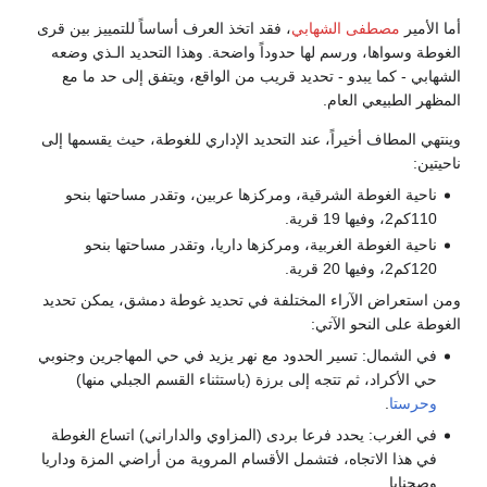
أما الأمير
مصطفى الشهابي
، فقد اتخذ العرف أساساً للتمييز بين قرى
الغوطة وسواها، ورسم لها حدوداً واضحة. وهذا التحديد الـذي وضعه
الشهابي - كما يبدو - تحديد قريب من الواقع، ويتفق إلى حد ما مع
المظهر الطبيعي العام.
وينتهي المطاف أخيراً، عند التحديد الإداري للغوطة، حيث يقسمها إلى
ناحيتين:
ناحية الغوطة الشرقية، ومركزها عربين، وتقدر مساحتها بنحو
110كم2، وفيها 19 قرية.
ناحية الغوطة الغربية، ومركزها داريا، وتقدر مساحتها بنحو
120كم2، وفيها 20 قرية.
ومن استعراض الآراء المختلفة في تحديد غوطة دمشق، يمكن تحديد
الغوطة على النحو الآتي:
في الشمال: تسير الحدود مع نهر يزيد في حي المهاجرين وجنوبي
حي الأكراد، ثم تتجه إلى برزة (باستثناء القسم الجبلي منها)
وحرستا
.
في الغرب: يحدد فرعا بردى (المزاوي والداراني) اتساع الغوطة
في هذا الاتجاه، فتشمل الأقسام المروية من أراضي المزة وداريا
وصحنايا.