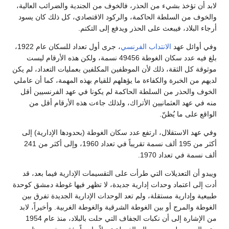
لابد أن تؤخذ بشيء من الحذر، فالخوف من الجندية والضرائب العالية،
والخوف من السلطة الحاكمة، والركود الاقتصادي، كل ذلك كان يسود
أرجاء البلاد، فيبعث على الحذر ويدفع إلى التكتم.
وفي أوائل عهد
الانتداب الفرنسي
، جرى أول تعداد للسكان عام 1922،
بلغ فيه عدد سكان الغوطة 49456 نسمة، ولكن هذه الأرقام ليست
موثوقة كل الثقة، ذلك لأن الموظفين المكلفين بعمليات التعداد، لم يكن
لديهم من الخبرة والكفاءة ما يؤهلهم للقيام بهذه المهمة، كما أن عاملي
الخوف والحذر من السلطة الحاكمة لم يكونا في عهد الفرنسيين أقل
منه في عهد العثمانيين الأتراك، ولذلك جاءت هذه الأرقام أقل من
الواقع على ما يُظنّ.
وفي عهد الاستقلال، ارتفع عدد سكان الغوطة (بحدودها الإدارية) إلى
أكثر من 195 ألف نسمة تقريباً في تعداد 1960، وإلى أكثر من 241
ألف نسمة في تعداد 1970.
ويبدو أن التعديلات التي طرأت على التقسيمات الإدارية فيما بعد، قد
أدت إلى اعتماد وحدات إدارية جديدة، لا تظهر فيها غوطة دمشق كوحدة
طبيعية وإدارية مستقلة، ولم تعد الوحدات الإدارية الجديدة تفرق بين
الغوطة والمرج أو بين الغوطة الشرقية والغوطة الغربية. وأخيراً، لابد
من الإشارة إلى أن نكبات الجفاف التي حلت بالبلاد، منذ عام 1954