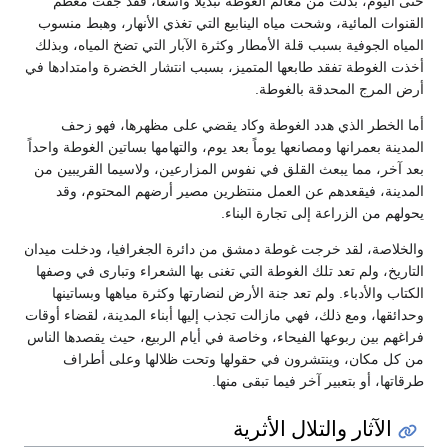
حتى اليوم، بدلت من معالم الغوطة تبديلاً واسعاً، فقد جفت معظم
القنوات المائية، وشحت مياه الينابيع التي تغذي الأنهار، وهبط منسوب
المياه الجوفية بسبب قلة الأمطار وكثرة الآبار التي تضخ المياه، وبذلك
أخذت الغوطة تفقد طابعها المتميز، بسبب انتشار الخضرة وامتدادها في
أرض المرج المحدقة بالغوطة.
أما الخطر الذي هدد الغوطة وكاد يقضي على مظهرها، فهو زحف
المدينة بعمرانها ومصانعها يوماً بعد يوم، والتهامها بساتين الغوطة واحداً
بعد آخر، مما يبعث القلق في نفوس المزارعين، ولاسيما القريبين من
المدينة، فيقعدهم عن العمل منتظرين مصير أرضهم المحتوم، وقد
يحولهم من الزراعة إلى تجارة البناء.
والخلاصة، لقد خرجت غوطة دمشق من دائرة الجغرافيا، ودخلت ميدان
التاريخ، ولم تعد تلك الغوطة التي تغنى بها الشعراء وتبارى في وصفها
الكتاب والأدباء. ولم تعد جنة الأرض لنضارتها وكثرة مياهها وبساتينها
وحدائقها، ومع ذلك، فهي مازالت تجذب إليها أبناء المدينة، لقضاء أوقات
فراغهم بين ربوعها الفيحاء، وخاصة في أيام الربيع، حيث يقصدها الناس
من كل مكان، وينتشرون في حقولها وتحت ظلالها وعلى أطراف
طرقاتها، أو بتعبير آخر فيما تبقى منها.
الآثار والتلال الأثرية