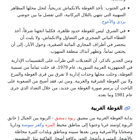
في الجنوب: تأخذ الغوطة بالانكماش تدريجياً، لتحل محلها المظاهر
السهبية التي تنتهي بالتلال البركانية، التي تفصل ما بين حوضي
بردى
والأعوج
.
في الشرق: ليس للغوطة حدود ظاهرة، فكلما اتجهنا شرقاً، أخذ
الغطاء النباتي الشجري في التضاؤل والانكماش، ولا يلبث أن
ينحصر في أطراف المجاري المائية الصغيرة، وحول الآبار، إلى أن
يختفي تماماً، وتظهر آنذاك منطقة السهوب.
ومن الجدير بالذكر، أن التعديلات التي طرأت على التقسيمات الإدارية
في الجمهورية العربية السورية، عام 1979، قد خلت تماماً من تسمية
الغوطة، وحلت محلها وحدات إدارية لا تفرق بين قرى الغوطة والمرج
ولا بين الغوطة الشرقية والغربية. ومن ثم، فقد أصبح من الصعوبة على
الباحث أن يرسم صورة الغوطة من جديد، من خلال التعداد الذي جرى
عام 1981 وما بعده.
الغوطة الغربية
بداية الغوطة الغربية من مضيق
ربوة دمشق
- الربوة بين الجبال ( خانق
الربوة )وتمتد غربا وجنوبا إلى مناطق محيط
المزه
وكفر سوسة
وداريا
وصحنايا والأشرفية ومن بعدها سبينه ومناطق وبلدات كثيرة محاطة
بالأشجار المثمرة وأشجار الحور وكافة أشجار الفاكهة مثل المشمش