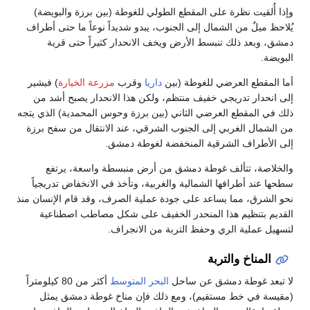
وإذا أُلقيت نظرة على المقطع الطولي للغوطة (بين برزة والبويضة)
يُلاحظ ميلٌ من الشمال إلى الجنوب، يبدو شديداً نوعاً ما حتى أطراف
دمشق، وبعد ذلك تنبسط الأرض ويخف الانحدار كثيراً حتى قرية
البويضة.
أما المقطع العرضي للغوطة (بين
داريا
وقرب
مزرعة الخيارة
) فيشير
إلى انحدار تدريجي خفيف منتظم، ولكن هذا الانحدار يصبح أشد من
ذلك في المقطع العرضي الثاني (بين برزة وحوس المحمدية) الذي يتجه
من الشمال الغربي إلى الجنوب الشرقي، عند الانتقال من سفح برزة
إلى الأطراف الشرقية المنخفضة لغوطة دمشق.
والخلاصة، تتألف غوطة دمشق من أرض منبسطة واسعة، يرتفع
سطحها عند أطرافها الشمالية والغربية، وتأخذ في الانخفاض تدريجياً
نحو الشرق، مما يساعد على جودة عملية الصرف، وقد قام الإنسان منذ
القديم بتنظيم هذا المنحدر الخفيف على شكل مصاطب اصطناعية
لتسهيل عملية الري وحفظ التربة من الانجراف.
المناخ والتربة
لا تبعد غوطة دمشق عن ساحل
البحر المتوسط
أكثر من 80 كيلومتراً
(مقيسة في خط مستقيم)، ومع ذلك فإن مناخ غوطة دمشق يمثل