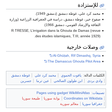
للإستزادة
محمد كرد علي، غوطة دمشق (دمشق 1949).
صفوح خير، غوطة دمشق، دراسة في الجغرافية الزراعية (وزارة
الثقافة والإرشاد القومي، دمشق 1966).
R.TRESSE, L’irrigation dans la Ghouta de Damas (revue
des études islamiques, T.III, année 1929).
وصلات خارجية
Al-Ghūṭah, Rīf Dimashq, Syria
The Damascus Ghouta Pilot Area
الكلمات الدالة:
ياقوت الحموي
محمد كرد علي
غوطة دمشق
وادي بردى
ابن طولون الصالحي
عين ترما
جسرين
تصنيفات
:
Pages using gadget WikiMiniAtlas
Coordinates on Wikidata
بوابة سوريا
طبيعة سوريا
جغرافيا سوريا
معالم سورية