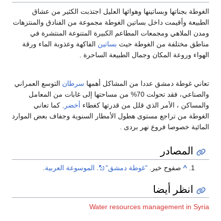
الغوطة بجناتها وبساتينها وهوائها العليل اجتذبت الكثير من عشاق
الطبيعة وأقيمت داخل بساتين الغوطة مجموعة من الفنادق والمنتزهات
ومدن الملاهي ومجمعات المطاعم الكبيرة المتنوعة المنتشرة في
مناطق مختلفة من الغوطة حيث
بساتين
الفاكهة وعذوبة الماء ورقة
الهواء وروعة المكان وجمال الطبيعة الساحرة .
تعاني غوطة دمشق عددا من المشاكل أهمها
سرطان
التوسع العمراني
والصناعي، فقد تحولت 70% من مساحتها إلى غابات من المعامل
والمساكن ، الأمر الذي قلل من قدرتها كغطاء
أخضر
. كما تعاني
الغوطة من تراجع مستوى هطول الأمطار السنوية وجفاف بعض الموارد
المائية خصوصا فروع نهر بردى .
المصادر
^
صفوح خير.
"غوطة دمشق"
.
الموسوعة العربية
.
انظر أيضا
Water resources management in Syria