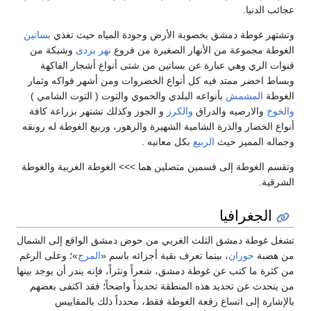
عجائب الدنيا.
وتشتهر غوطة دمشق بخصوبة الأرض وجودة المياه حيث تغذي
بساتين
الغوطة مجموعة من الأنهار الصغيرة من فروع
نهر بردى
وشبكة من
قنوات الري وهي عبارة عن بساتين من شتى أنواع أشجار الفاكهة
وبساط اخضر ممتد فيه كل أنواع الخضروات ومن أشهر فواكه وثمار
الغوطة
المشمش
بأنواعه البلدي والحموي والتوت ( التوت الشامي )
والخوخ
والارصيه والدراق
والكرز
و الجوز وكذلك تشتهر بزراعة كافة
أنواع الخضار والذرة الشامية الشهيرة والزهور، وربيع الغوطة له رونقه
وجماله المميز حيث
الربيع
بكل معانيه .
وتقسم الغوطة إلى قسمين متصلين هما >>> الغوطة الغربية والغوطة
الشرقية.
الجغرافيا
تشغل غوطة دمشق الثلث الغربي من حوض دمشق الواقع إلى الشمال
من هضبة
حوران
، بينما تعرف بقية أجزائه باسم «
المرج
»؛ وعلى الرغم
من كثرة ما كتب عن غوطة دمشق، شعراً ونثراً، فإنه يندر أن يوجد بينها
من يتحدث عن تحديد هذه المنطقة تحديداً واضحاً؛ فقد اكتفى بعضهم
بالإشارة إلى اتساع رقعة الغوطة فقط، محدداً ذلك بالمقاييس