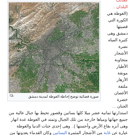
عجائب
البلدان
..
(الغوطة هي
الكورة التي
قصبتها
دمشق وهى
كثيرة المياه
نضرة
الأشجار
متجاوبة
الأطيار
مونقة
الأزهار
ملتفة
الأغصان
صورة فضائية توضح إحاطة الغوطة لمدينة دمشق
خضرة
الجنان ...
استدارتها ثمانية عشر ميلا كلها بساتين وقصور تحيط بها جبال عالية من
جميع جهاتها ومياها خارجة من تلك الجبال وتمتد في الغوطة عدة انهار
وهى أنزه بقاع الأرض وأحسنها ).. وهى إحدى جنات الدنيا والغوطة
عبارة عن
غابة
من الأشجار المثمرة
البساتين
وكان القدماء يعدونها من