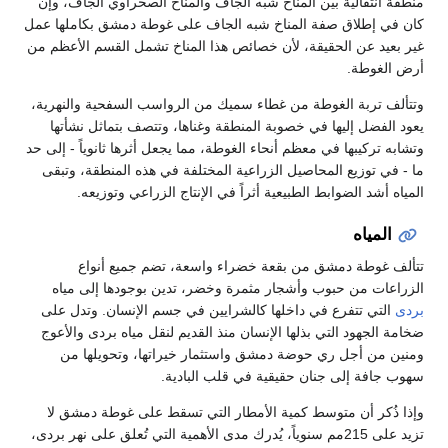
منطقة انتقالية بين المناخ شبه الجاف والمناخ الصحراوي الجاف، وإن
كان في إطلاق صفة المناخ شبه الجاف على غوطة دمشق بكاملها عمل
غير بعيد عن الحقيقة، لأن خصائص هذا المناخ تشمل القسم الأعظم من
أرض الغوطة.
وتتألف تربة الغوطة من غطاء سميك من الرواسب السفحية والنهرية،
يعود الفضل إليها في خصوبة المنطقة وغناها، وتتصف بتماثل نشأتها
وتشابه تركيبها في معظم أنحاء الغوطة، مما يجعل أثرها ثانوياً - إلى حد
ما - في توزيع المحاصيل الزراعية المختلفة في هذه المنطقة، وتبقى
المياه أشد الضوابط الطبيعية أثراً في الإنتاج الزراعي وتوزيعه.
المياه
تتألف غوطة دمشق من بقعة خضراء واسعة، تضم جميع أنواع
الزراعات من حبوب وأشجار مثمرة وخضر، تدين بوجودها إلى مياه
بردى
التي تتفرع في داخلها كالشرايين في جسم الإنسان. وتدل على
ضخامة الجهود التي بذلها الإنسان منذ القديم لنقل مياه بردى والأعوج
ومنين من أجل ري حوضة دمشق واستثمار خيراتها، وتحويلها من
سهوب جافة إلى جنان حقيقية في قلب البادية.
وإذا ذُكر أن متوسط كمية الأمطار التي تسقط على غوطة دمشق لا
تزيد على 215مم سنوياً، يُدرك مدى الأهمية التي تُعلق على نهر بردى،