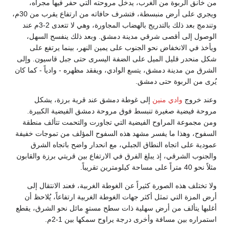
من خانق الربوة من الغرب، يدخل مروحته التي حفر فيها مجراه،
ويجري على أرض منبسطة، فتشرف حافاته من ارتفاع يقرب من 30م،
وتندمج بعد ذلك بالتدريج بالهضاب المجاورة، وهي لا تتعدى 2-3م عند
الوصول إلى أقصى شرقي مدينة دمشق. وبعد ذلك ينفسح السهل،
ويأخذ في الانخفاض نحو الجنوب على يمين النهر، بينما يرتفع على
شكل منحدر قليل الميل على الضفة اليسرى حتى جبل قاسيون. وإلى
الشرق من مدينة دمشق، يتسع الوادي، ويفقد مظهره - وادياً - كما كان
يُرى من الربوة حتى دمشق.
وعند خروج
وادي منين
إلى غوطة دمشق عند قرية برزة، يشكل
مروحة فيضية صغيرة تنبسط فوق مروحة دمشق الفيضية الكبيرة.
ومن مجموعة المراوح الفيضية التي تجاورت والتحمت تتألف منطقة
السفوح، وهذا ما يفسر مشهد هذه السفوح المؤلف من تموجات خفيفة
عمودية على اتجاه النطاق الجبلي، مع انحدار واضح باتجاه الشرق
والجنوب الشرقي، إذ يبلغ الفرق في الارتفاع بين قريتي برزة والقابون
مثلاً نحو 40 متراً على مساحة كيلومترين تقريباً.
ولا تختلف هذه الصورة كثيراً عن الغوطة الغربية، فعند الانتقال إلى
أرض المزة التي تمثل أكثر جهات الغوطة الغربية ارتفاعاً، يُلاحظ أن
أغلبها يتألف من أرض سهلية ذات سطح مستوٍ مائل نحو الشرق، يقطع
استمراره بين مسافة وأخرى درجة يراوح سمكها بين 1-2م.