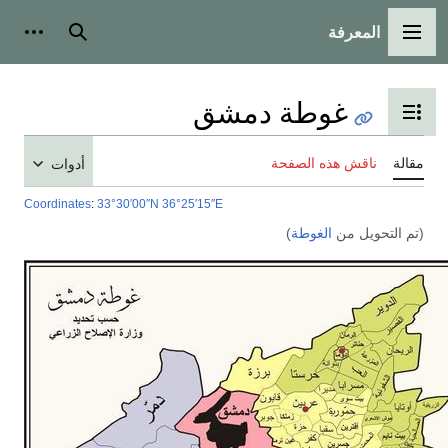
المعرفة
القائمة الرئيسية
بحث
أدوات
غوطة دمشق
تبديل عرض جدول المحتويات
مقالة
ناقش هذه الصفحة
أدوات
Coordinates
:
33°30′00″N
36°25′15″E
(تم التحويل من
الغوطة
)