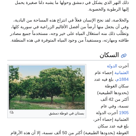
ذلك النهر الذي يشكل في دمشق وحولها ما يشبه دلتا صغيرة يحمل
إليها الرطوبة والخصوبة.
والخلاصة، لقد نجح الإنسان فعلاً في انتزاع هذه المساحة من البادية،
وفي أن يجعل منها أرضاً من أفضل الأقاليم الزراعية في سورية كلها،
وتطلّب ذلك منه استغلال المياه على خير وجه، مستخدماً جميع مصادر
طاقته ومهارته، ومستفيداً من وجود المياه المتوفرة في هذه المنطقة.
السكان
أجرت
الدولة
العثمانية
إحصاء عام
1884م
، بلغ فيه عدد
سكان الغوطة
(بحدودها الطبيعية)
أكثر من 42 ألف
نسمة، وفي عام
1905
أجرت الدولة
بستان في غوطة دمشق
العثمانية إحصاء آخر،
بلغ فيه عدد سكان
الغوطة (بحدودها الطبيعية) أكثر من 50 ألف نسمة، إلا أن هذه الأرقام