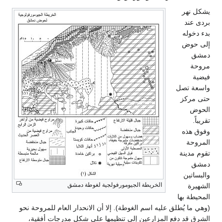
يشكل نهر
بردى عند
بدء دخوله
إلى حوض
دمشق
مروحة
فيضية
واسعة تصل
حتى مركز
الحوض
تقريباً.
وفوق هذه
المروحة
تقوم مدينة
دمشق
والبساتين
الخريطة الجيومورفولجية لغوطة دمشق
الشهيرة
المحيطة بها
(وهي ما يُطلق عليه اسم الغوطة). إلا أن الانحدار العام للمروحة نحو
الشرق قد دفع المزارعين إلى تنظيمها على شكل مدرجات أفقية،