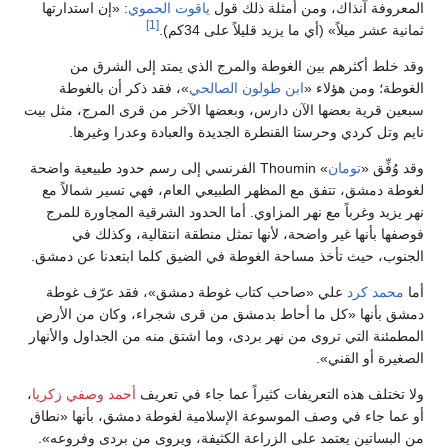
المعروفة آنذاك، ومن أمثلة ذلك قول
ياقوت الحموي
: «إن استدارتها
[1]
ثمانية عشر ميلاً» (أي ما يزيد قليلاً على 34كم).
وقد خلط أكثرهم بين الغوطة والمرج الذي يمتد إلى الشرق من
الغوطة؛ ومن هؤلاء «
ابن طولون الصالحي
»، فقد ذكر أن بالغوطة
سبعين قرية بعضها الآن دارس، وبعضها الآخر من قرى المرج، مثل بيت
نايم وتل كردي وحرستا القنطرة الجديدة والعبادة وعدرا وغيرها.
وقد وُفِّق «
تومان
» Thoumin الفرنسي إلى رسم حدود طبيعية واضحة
لغوطة دمشق، تتفق مع المظهر الطبيعي العام، فهي تسير شمالاً مع
نهر يزيد وغرباً مع نهر المزاوي. أما الحدود الشرقية المجاورة للمرج
فوصفها بأنها غير واضحة، لأنها تمثل منطقة انتقالية، وكذلك في
الجنوب، حيث تأخذ مساحة الغوطة في الضيق كلما ابتعدنا عن دمشق.
أما
محمد كرد
علي «صاحب كتاب غوطة دمشق»، فقد عرّف غوطة
دمشق بأنها «كل ما أحاط بدمشق من قرى شجراء، وكان من الأرض
المطمئنة التي تروى من نهر بردى، وما اشتق منه من الجداول والأنهار
الصغيرة أو القني».
ولا تختلف هذه التعريفات كثيراً عما جاء في تعريف
أحمد وصفي زكريا
،
أو عما جاء في وصف الموسوعة الإسلامية لغوطة دمشق، بأنها «نطاق
من البساتين يعتمد على الزراعة الكثيفة، ويروى من بردى وفروعه».