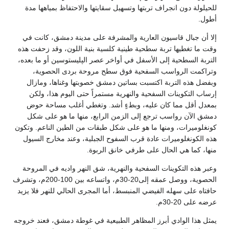
للحيلولة دون انجراف تربتها وتسهيل سقايتها والاحتفاظ بمياهها مدة
أطول.
إلا أن جبال قاسيون العارية والمشرفة على مدينة دمشق، كانت في
وقت ما تغطيها تربة سطحية طينية كلسية بنية اللون، وقد زحفت هذه
التربة السطحية إلى الأسفل في أواخر عصر الپليستوسين أو ما بعده،
وتراكمت الرواسب السفحية فوق سطح مروحة بردى الحصوية،
وبفضل هذه التربة اكتسبت بساتين دمشق خصوبتها وغناها، ومازال
إرساب التكوينات السفحية والنهرية مستمراً حتى اليوم هذا، ولكن
بمعدل أقل مما كان عليه، وبطءٍ أشد. وتغطي أغلب مساحة حوض
دمشق الآن رواسب ترجع إلى الزمن الرابع، منها ما هو على شكل
كونغلوميرات، ومنها ما هو على شكل طبقات من الطين الناعم. وتكون
هذه الكونغلوميرات عادة قرب السفوح الجبلية، وعند مخارج السيول
منها، كما هي الحال على طرفي خانق الربوة.
وعبر هذه التكوينات السفحية والنهرية، شق النهر واديه في المروحة
الحصوية، ووصل عمقه إلى20-30م، واتساعه بين 100-200م، وتشرف
حافتاه على سهله الفيضي المنبسط، أما المجرى الحالي للنهر فلا يزيد
عرضه على 20-30م.
يمثل هذا الوادي أبرز المظاهر الطبيعية في غوطة دمشق، فعند خروجه