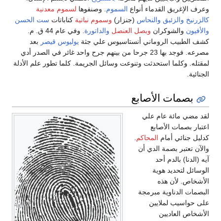
وعرف الإغريق القدماء أنواع
السموم
. وصنفوها
لسموم معدنية
كالزرنيخ
والزئبق
والنحاس
(جنزار)
وسموم نباتية
كناباتات
ست الحسن
والأفيون
والشوكران
وبصل العنصل
والداتورة
. وفي عام 44 ق. م.
كشف الطبيب الروماني أنستاسيوس علي جثة
يوليوس قيصر
بعد
مصرعه. فوجد بها 23 جرحا من بينهم جرح واحد غائر في الصدر أدي
لمقتله. وكلما استحدثت وتنوعت وسائل الجريمة. كلما تطور علم الأدلة
الجنائية.
بصمات الأصابع
لقد مضي مائة عام علي
اعتبار بصمات الأصابع
كدليل جنائي أمام
المحاكم
.
والآن تعتبر بصمة الدي أن
آيه (الدنا) بالدم أحد
الوسائل لتحديد هوية
الأشخاص. لأن هذه
البصمات الدناوية مبرمجة
على حواسيب لملايين
الأشخاص العاديين