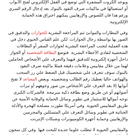
ويوجد الكروت المشفرة التي توضع في القفل الإلكتروني لفتح الأبواب
أو استعمالها في ماكينات صرف النقود بالبنوك بعد إدخال الرقم السري
ورغم هذا فان اللصوص والإرهابيين يمكنهم اختراق هذه الحماية
الإلكترونية.
وفي المطارات والموانئ تتم المراجعة البشرية
للجوازات
والتدقيق في
الصور بها بواسطة رجال الجوازات. لكن علم القياس الحيوي دخل في
هذه العملية لتجنب المراجعة البشرية لجوازات السفر أو البطاقات
الشخصية لتفادي الأخطاء البشرية. فتوضع
البطاقة الشخصية
أو الجواز
داخل أجهزة إلكترونية للتدقيق فيهما والتعرف علي الأشخاص الحاملين
لهما من خلال مقاييس وعلامات دقيقة.فمثلا ماكينة صرف النقود
بالبنوك سوف تتعرف علي شخصيتك قبل الضغط علي زر السحب.
والهواتف حاليا تعطيك رقم الطالب وشخصيته. وبعض
المصاعد
لا تفتح
أبوابها إلا بعد التعرف علي الأشخاص من صور وجوههم أو نبرات
أصواتهم أو عن طريق وضع بطاقة ذكية مبرمجة. فالشركات الكبرى
توجه أموالها للاستثمار في تطوير وسائل الحماية والوقاية الأمنية عن
طريق المقاييس الحيوية. وفي أمريكا تطورت مصلحة الهجرة والأدلة
الجنائية في تطوير وسائل التعرف علي المتسللين والمجرمين
والإرهابيين وحماية أجهزة الكومبيوترات وشبكات الإنترنت.
والمقاييس الحيوية لا تتطلب علوما جديدة للبحث فيها. وفي كل سجون