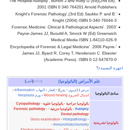
‘The Hospital Autopsy’, Burton J and Rutty G (Ed)(2nd Ed),
2001 ISBN 0 340 764201 Arnold Publishers
'Knight's Forensic Pathology',(3rd Ed) Saukko P. and B.
Knight (2004) ISBN 0-340-76044-3
'Forensic Medicine: Clinical & Pathological Aspects'. 2003
Payne-James JJ, Busuttil A, Smock W (Ed) Greenwich
Medical Media ISBN 1-84110-026-9
'Encyclopedia of Forensic & Legal Medicine'. 2006 Payne-
James JJ, Byard R, Corey T, Henderson C. Elsevier
(Academic Press). ISBN 0-12-547870-0
اجهزة البصمة
علم الأمراض (الباثولوجيا)
e
t
v
أخف
مرض
عدوى
نخر
إقفار
-
التهاب Inflammation
-
مبادئ الباثولوجيا
اندمال الجروح Wound healing
-
ورم Neoplasia
باثولوجيا جراحية
-
باثولوجيا خلوية Cytopathology
-
Autopsy
-
باثولوجيا جزيئية
-
-
Forensic pathology
Dental pathology
Gross examination
-
Histopathology
-
باثولوجيا تشريحية
-
Immunohistochemistry
فحص مجهري إلكتروني Electron microscopy
-