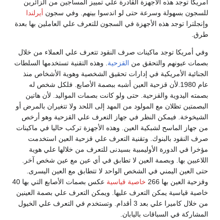
أمريكا توجد هذه الأجهزة القادرة علي تمييز المساجين من الزائرين
للسجون بسهولة وسرعة حتى لو اندسوا بينهم. وفي سجون
أيرلندا
وإنجلترا توجد هذه الأجهزة في السجون للتعرف علي العاملين بها بعدة
طرق.
وفي أمريكا توجد ماكينات صرف النقود تتعرف علي العملاء من خلال
بصمات عيونهم والتحقق من
القزحية
. وهذه التقنية تستخدمها السلطات
الجنائية الأمريكية في إدارات تحقيق الشخصية وهوية الأشخاص منذ
عام 1980.لأن قزحية العين أشبه ببصمة الأصابع. فلكل شخص له
بصمته اليدوية والقزحية. حتى ولو كانت بصمات المواليد. لأن هاتين
البصمتين تظلان مع المولود من المهد إلى اللحد ولا تتغيران بالمرض أو
الشيخوخة. فيمكن النظر في جهاز التعرف علي القزحية وهو أرخص
من جهاز الماسح لشبكية العين. وهذه الأجهزة تركب حاليا في ماكينات
صرف النقود بالبنوك. وتقنية التعرف علي قزحية العين استخدمت
مؤخرا في الدورة الأوليمبية بسيدنى للتعرف من خلالها علي هوية
اللاعبين بها. وبصمة العين لا تطابق في أي عين مع عين شخص آخر.
حتى العين اليمني في الشخص الواحد لا تتطابق مع العين اليسرى.
وقزحية العين بها 266
خاصية قياسية
عكس بصمات الأصابع التي بها 40
خاصية قياسية يمكن التعرف عليها. ويمكن التعرف علي بصمة العينين
من خلال كاميرا علي بعد 3 أقدام. وتستخدم في التعرف علي الخيول
المشاركة في السباقات باليابان.