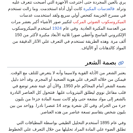
يري بالعين المجردة حتى أخترعت الأجهزة التي أصبحت تتعرف عليه
وتراه.
فالعدسات المكبرة
كانت أول أداة استخدمت. وما زالت تستخدم
في مسرح الجريمة كفحص أولي سريع.ولقد استخدمت عدسات
الميكروسكوب الضوئي المركب
لتكبير صور الأشياء أكبر بعشر مرات
من العدسة المكبرة العادية. وفي عام
1924
استخدم الميكروسكوب
الإلكتروني الماسح وأعطي صورا ثلاثية الأبعاد مكبرة لأكثر من 150
ألف مرة. وهذه الطريقة تستخدم في التعرف علي الآثار الدقيقة من
المواد كالدهانات أو الألياف.
بصمة الشعر
يعتبر الشعر من الأدلة القوية ولاسيما وأنه لا يتعرض للتلف مع الوقت.
فيمكن من خلاله التعرف علي هوية الضحية أو المجرم. وقد أخذ دليل
بصمة الشعر أمام المحاكم عام 1950. والآن أي عينة شعر توضع في
قلب مفاعل نووي ليطلق النيترونات عليها. فتتحول كل العناصر النادرة
بالشعر إلى مواد مشعة حتى ولو كانت نسبة المادة جزءا من بليون
جزء من الجرام. وفي كل شعرة يوجد 14 عنصرا نادرا. وواحد من بين
بليون شخص يتقاسم تسعة عناصر من هذه العناصر.
وفي عام 1895 أستخدم التحليل الطيفي بواسطة المطيافات التي
تطلق الضوء علي المادة المراد تحليلها من خلال التعرف علي الخطوط