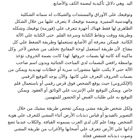
اليد. وهي دلائل تأكيدية لبصمة الكف والأصابع.
وتوقيعك على الأوراق والمستندات والشيكات له سماته الشكلية
والهندسية المميزة. وبصمة توقيعك لا يتعرف عليها من خلال الشكل
الظاهري لها فقط.فهناك أجهزة تتعرف علي (فورمة) توقيعك وشكله
وطريقة ووقت ونقاط الكتابة وسرعة القلم. حتى الكتابة علي الآلة
الكاتبة. فيمكن معرفة أي الأصابع تستعملها وطريفة الضغط علي كل
مفتاح. لأن طريقة استعمل لوحة المفاتيح تختلف من شخص لآخر. وكل
ماكينة آلة كاتبة لها بصمات حروفها. لهذا كانت بصمة الحروف تؤخذ
بواسطة رافعي البصمات لدي المباحث الجنائية ويدون اسم صاحب
الآلة حتى لا يكتب عليها منشورات سرية أو خطابات تهديدية ويمكن من
بصمات الحروف التعرف علي كاتبها. والآن يوجد التوقيع الرقمي
(الإلكتروني) حيث يوقع الشخص فوق قرص رقمي أو باستعمال قلم
خاص. ويمكن التوقيع علي الإنترنت علي الوثائق أو العقود. ويمكن
التوقيع به علي طلبات القبض أو الحضور للمتهمين.
ولكل شخص طريقة مشي ويمكن تفحص طريقة مشيك من خلال
التصوير بالفيديو أو قياس ذبذبات الأرض أثناء المشي للتعرف علي هوية
الشخص. وهذا علم كان لدي العرب يسمونه القيافة. والكلاب عندما تضع
آذانها علي الأرض تتعرف علي أًصحابها والأغراب من طريقة المشي
وصوت ذبذباته فتنتفض فجأة.