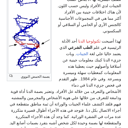
الجينات لدي الأفراد وليس حسب اللون.
لأن هناك اختلافات جينية بين الأفراد
أكثر مما هي في المجموعات الأجناسية
كالجنس الآري أو الحامي أو السلافي أو
السكسوني.
لهذا أصبحت
تكنولوجيا الدنا
أحد الأدلة
الرئيسية في علم
الطب الشرعي
الذي
يعتمد حاليا علي لغة
الجينات
. وبات
جزيء الدنا كبنك معلومات جينية عن
أسلافنا وأصولهم حيث يعطينا هذه
المعلومات كمعطيات سهلة وميسرة
بصمة الحمض النووي
وبسرعة. وفي عام 1984.. ظهر التقدم
في فحص جزيء الدنا في دماء
الأشخاص والتعرف من خلاله عل الأفراد. وتعتبر بصمة الدنا أداة قوية
ودامغة للتعرف من خلالها علي هوية الأشخاص والمجرمين والمشتبه
فيهم.فلقد اكتشف علماء الجينات والوراثة أن ثمة مناطق متقطعة في
أجزاء الاتصال بكل دنا. فتوجد في هذه الأجزاء أطوال قصيرة متكررة
عدة مرات في الشفرة الوراثية. كما وجد أن هذه الأجزاء المتكررة
والمتقطعة لها بصمة وحيدة لكل شخص أشبه بتفرد بصمات أصابع اليد.