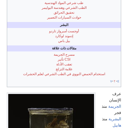
طب شرعي المواد الهندسية
الطب الشرعي وهندسة البوليمر
تحقيق الحرائق
حوادث السيارات التعمير
البشر
أوجست أمبرواز تاردو
إدموند لوكارد
بيل باس
مقالات ذات علاقة
مسرح الجريمة
CSI تأثير
تعقب الأدلة
علامة التزلج
استخدام الحمض النووي في الطب الشرعي لعلم الحشرات
v
t
e
عرف
الإنسان
الجريمة
منذ
فجر
البشرية
منذ
هابيل