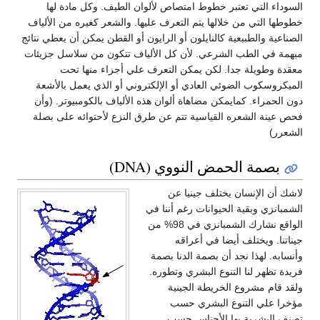
السوداء التي تعتبر خطوط امتصاص لألوان الطيف. وكل مادة لها
خطوطها التي من خلالها يتم التعرف عليها. والشعر كغيره من الألياف
الصناعية والطبيعية كالنايلون أو الرايون أو القطن يمكن أن يعطي نتائج
مبهمة في الطب الشرعي. لأن كل الألياف تتكون من سلاسل جزيئات
معقدة وطويلة جدا. لكن يمكن التعرف علي أجزاء منها تحت
الميكروسكوب الضوئي العادي أو الإلكتروني أو الذي يعمل بالأشعة
دون الحمراء. كمايمكن مضاهاة ألوان هذه الألياف بالكومبيوتر. (وأن
فحص عينة الشعره القياسية تتم عن طرق النزع لأحتوائه على بصلة
الشعرر)
بصمة الحمض النووي (DNA)
لاشك أن الإنسان يختلف جينيا عن
الشمبانزي وبقية الحيوانات رغم أننا في
الواقع نشارك الشمبانزي في 98% من
جيناتنا. ويختلف أيضا في أعراقه
وأنسابه. لهذا نجد أن بصمة الدنا بصمة
فريدة تظهر لنا التنوع البشري وتطوره.
ولقد قام مشروع الخريطة الجينية
مؤخرا علي التنوع البشري حسب
تصنف البشرية بها الأجناس حسب