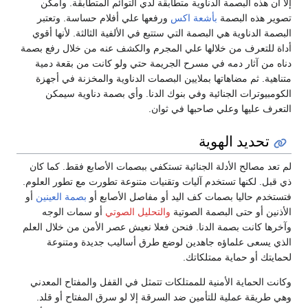
إلا أن هذه البصمة الدناوية متطابقة لدي التوائم المتطابقة. وأمكن
تصوير هذه البصمة
بأشعة اكس
ورفعها علي أفلام حساسة. وتعتبر
البصمة الدناوية هي البصمة التي ستتبع في الألفية الثالثة. لأنها أقوي
أداة للتعرف من خلالها علي المجرم والكشف عنه من خلال رفع بصمة
دناه من آثار دمه في مسرح الجريمة حتي ولو كانت من بقعة دمية
متناهية. ثم مضاهاتها بملايين البصمات الدناوية والمخزنة في أجهزة
الكومبيوترات الجنائية وفي بنوك الدنا. وأي بصمة دناوية سيمكن
التعرف عليها وعلي صاحبها في ثوان.
تحديد الهوية
لم تعد مصالح الأدلة الجنائية تستكفي ببصمات الأصابع فقط. كما كان
ذي قبل. لكنها تستخدم آليات وتقنيات متنوعة تطورت مع تطور العلوم.
فتستخدم حاليا بصمات كف اليد أو مفاصل الأصابع أو
بصمة العينين
أو
الأذنين أو حتى البصمة الصوتية
والتحليل الصوتي
أو سمات الوجه
وآخرها كانت بصمة الدنا. فنحن فعلا نعيش عصر الأمن من خلال العلم
الذي يسعى علماؤه جاهدين لوضع طرق أساليب جديدة ومتنوعة
لحمايتك أو حماية ممتلكاتك.
وكانت الحماية الأمنية للممتلكات تتمثل في القفل والمفتاح المعدني
وهي طريقة عملية للتأمين ضد السرقة إلا لو سرق المفتاح أو قلد.