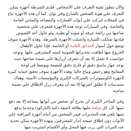
والآن تتطور تقنية التعرف علي الأشخاص. فلدى الشرطة أجهزة يمكن
التعرف علي هوية الشخص بالشارع وفي ثوان. كما أن هذه الأجهزة تباع
في المحلات لتركب علي أبواب العمارات والمصاعد والمباني العامة
والخاصة. وفي السيارات توجد هذه الأجهزة فتتعرف علي شخصية
صاحبها من رائحة عرقه أو صوته أو نظره. ولو حاول أحد اللصوص
قيادتها تفككت السيارة واتصلت الأجهزة بالشرطة. وهذه الأجهزة سوف
توضع حول أسوار
الحدائق العامة
أو الخاصة. فإذا حاول الأطفال
الخروج منها أطلقت تحذيراتها الصوتية لتنبيه المشرفين عليها. وتوجد
حواسيب لا تعمل إلا بعد أن تتعرف أزرارها علي بصمة صاحبها حيث
يوجد جهاز ماسح دقيق أو قارئ دقيق للبصمة ويوضعا في لوحة
المفاتيح وهو رخيص ويباع حاليا. وهذه الأجهزة سوف تحقق حماية كبيرة
لأجهزة الكومبيوترات بالشركات الكبرى والمؤسسات الأمنية. وهناك
مسدسات لا تطلق أعيرتها إلا بعد أن يتعرف زرار الإطلاق علي بصمة
صاحبه.
وفي المتاجر الكبرى لن يخرج أي شخص من أبوابها ببضاعة إلا بعد دفع
ثمنها. لأن كل
سلعة
عليها بطاقة لاصقة ذكية (الباركود) وعندما يدفع
ثمنها تلغي هذه التحذيرات فيمر الشخص من أمام أجهزة المراقبة علي
الأبواب دون إطلاق صيحة إنذار للمشرفين. وبهذه الأجهزة يمكن تحديد
عدد المرات التي زرت فيها المحل وأي الأقسام اشتريت منها.