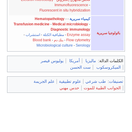
Immunofluorescence
-
Fluorescent in situ hybridization
كيمياء سريرية
-
-
Hematopathology
Transfusion medicine
-
Medical microbiology
-
Diagnostic immunology
باثولوجيا سريرية
Enzyme assay
-
مطيافية الكتلة
-
استشراب
-
Flow cytometry
-
بنك دم Blood bank
-
Microbiological culture
-
Serology
الكلمات الدالة:
ماليزيا
أمريكا
يوليوس قيصر
الميكروسكوب
ست الحسن
تصنيفات
:
طب شرعي
علوم تطبيقية
علم الجريمة
الجوانب الطبية للموت
حدس مهني