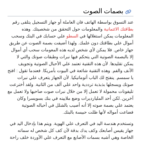
بصمات الصوت
عند التسوق بواسطة الهاتف فان العاملة أو جهاز التسجيل يتلقى رقم
بطاقتك الائتمانية
والمعلومات حول التحقق من شخصيتك. وهذه
المعلومات يمكن استغلالها في
السطو
علي حسابك في البنك وسحب
أموال علي بطاقتك دون علمك. ولهذا أضيفت بصمة الصوت عن طريق
جهاز خاص. فلا يمكن لأي شخص لديه هذه المعومات سحب أي أموال
إلا بالبصمة الصوتية التي يتحكم فيها نبرات وطبقات صوتك والتي لا
يمكن تقليدها. لأن هذه التقنية تعتمد علي الأحبال الصوتية وتجويف
الأنف والفم. وهذه التقنية شائعة في البيوت بأمريكا. فعندما تقول : افتح
يا سمسم. ينفتح لك الباب أتوماتيكيا. لأن الجهاز يتعرف علي نبرات
صوتك ويسجلها بذبذبة ترددية واحد علي ألف من الثانية. ولقد أخترعت
تليفونات محمولة لا تعمل إلا من خلال نبرات صوت صاحبها ولا تعمل مع
آخرين..لكن أحد المليارديرات وضع ملايينه في بنك بسويسرا وكان
يعتمد علي بصمة صوته إلا أنه أصيب بالشلل في أحباله الصوتية
فضاعت أمواله لأنها ظلت حبيسة بالبنك.
وتستخدم هندسة اليد في التعرف علي الهوية. ويتم هذا بإدخال اليد في
جهاز يقيس أصابعك وكف يدك بدقة لأن كف كل شخص له سماته
الخاصة وهي أشبه بسمات الأصابع مع التعرف علي الأوردة خلف راحة