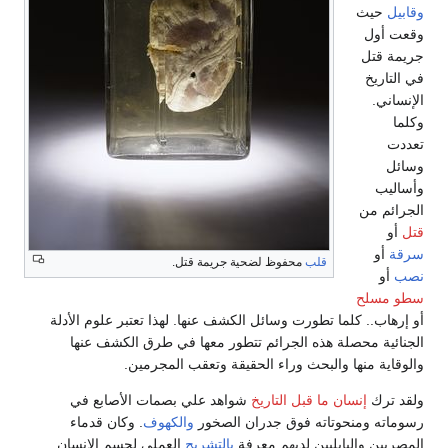
وقابيل
حيث
وقعت أول
جريمة قتل
في التاريخ
الإنساني.
وكلما
تعددت
وسائل
وأساليب
الجرائم من
قتل
أو
سرقة
أو
قلب
محفوظ لضحية جريمة قتل.
نصب
أو
سطو مسلح
أو إرهاب.. كلما تطورت وسائل الكشف عنها. لهذا تعتبر علوم الأدلة
الجنائية محصلة هذه الجرائم تتطور معها في طرق الكشف عنها
والوقاية منها والبحث وراء الحقيقة وتعقب المجرمين.
ولقد ترك
إنسان ما قبل التاريخ
شواهد علي بصمات الأصابع في
رسوماته ومنحوتاته فوق جدران الصخور
والكهوف
. وكان قدماء
المصريين والبابليين لديهم معرفة
بالتشريح
العملي لجسم الإنسان.