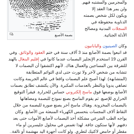
والمجرمين والمشتبه فيهم.
ولن يمر هذا العقد إلا
ويكون لكل شخص بصمته
الدناوية محفوظة في
السجلات
المدنية ومصالح
الأدلة الجنائية.
بصمة الأصبع
وكان
الصينيون
واليابانيون
قد اتبعوا بصمة الأصابع منذ 3 آلاف سنة في ختم
العقود
والوثائق
. وفي
القرن 19 استخدم الإنجليز البصمات عندما كانوا في
إقليم البنغال
بالهند
للتفرقة بين المساجين والعمال هناك. لأنهم اكتشفوا أن البصمات لا
تتشابه من شخص لآخر ولا تورث حتى لدي التوائم المتطابقة
(المتشابهة). لهذا أصبح علم البصمات واقعا في عالم الجريمة.وكانت
تضاهي يدويا وبالنظر بالعدسات المكبرة. والآن يكتشف تطابق بصمات
الأصابع بوضعها فوق
ماسح إلكتروني
حساس للحرارة. فيقرأ التوقيع
الحراري للإصبع. ثم يقوم الماسح بصنع نموذج للبصمة ومضاهاتها
بالبصمات المخزونة. وهناك ماسح آخر يصنع صورة للبصمة من خلال
التقاط آلاف المجسات بتحسس الكهرباء المنبعثة من الأصابع. وكان
يواجه الطب الشرعي مشكلة أخذ البصمات لأصابع الأموات حتى بعد
دفنهم. لأنها ستكون جافة. لهذا تغمس في محلول جليسرين أو ماء
مقطر أو حامض لاكتيك لتطري. ولو كانت أجهزة اليد مهشمة أو تالفة..