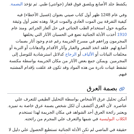
يكشط جلد الأصابع ويلصق فوق قفاز (جوانتي) طبي. ثم تؤخذ
البصمة
.
وفي عام 1248 ظهر أول كتاب صيني بعنوان (غسيل الأخطاء) فيه
كيفية التفرقة بين الموت العادي والموت غرقا. وهذه تعتبر أول وثيقة
مكتوبة حول استخدام الطب الجنائي في حل ألغاز الجرائم. ومنذ عام
1910
أخذت الأدلة الجنائية تضع في الحسبان الآثار التي يخلفها
المجرمون وراءهم في مسرح الجريمة رغم عدم وجود آثار بصمات
أصابع لهم. فلقد اتخذ الشعر والغبار وآثار الأقدام والدهانات أو التربة أو
مخلفات النباتات أو
الألياف
أو
الزجاج
كدلائل استرشادية للتوصل إلى
المجرمين. ويمكن جمع بعض الآثار من مكان الجريمة بواسطة مكنسة
تشفط عينات نادرة من هذه المواد وقد تكون قد علقت بإقدام المشتبه
فيهم.
بصمة العرق
أمكن تحليل عرق الأشخاص بواسطة التحليل الطيفي للتعرف علي
عناصره. لأن العرق أكتشف أن لكل شخص بصمة عرق خاصة به تميزه.
ويعتبر رائحة العرق أحد الشواهد في مكان الجريمة لهذا تستخدم
الكلاب البوليسية
في شمها والتعرف علي المجرم من رائحته.
حقيقة في الماضي لم تكن الأدلة الجنائية تستطيع الحصول علي دليل لا