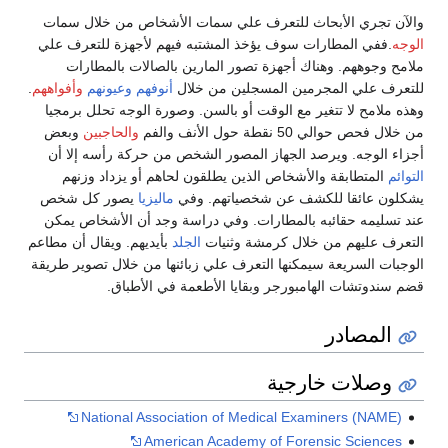
والآن تجري الأبحاث للتعرف علي سمات الأشخاص من خلال سمات
الوجه
.ففي المطارات سوف يؤخذ المشتبه فيهم لأجهزة للتعرف علي
ملامح وجوههم. وهناك أجهزة تصور المارين بالصالات بالمطارات
للتعرف علي المجرمين المسجلين من خلال
أنوفهم
وعيونهم
وأفواههم
.
وهذه ملامح لا تتغير مع الوقت أو بالسن. وصورة الوجه تحلل برمجيا
من خلال فحص حوالي 50 نقطة حول الأنف والفم
والحاجبين
وبعض
أجزاء الوجه. ويرصد الجهاز المصور الشخص من حركة رأسه إلا أن
التوائم
المتطابقة والأشخاص الذين يطلقون لحاهم أو يزداد وزنهم
يشكلون عائقا للكشف عن شخصياتهم. وفي
ماليزيا
يصور كل شخص
عند تسليمه حقائبه بالمطارات. وفي دراسة وجد أن الأشخاص يمكن
التعرف عليهم من خلال كرمشة وثنيات
الجلد
بأيديهم. ويقال أن مطاعم
الوجبات السريعة سيمكنها التعرف علي زبائنها من خلال تصوير طريقة
قضم سندوتشات الهامبورجر وبقايا الأطعمة في الأطباق.
المصادر
وصلات خارجية
National Association of Medical Examiners (NAME)
American Academy of Forensic Sciences